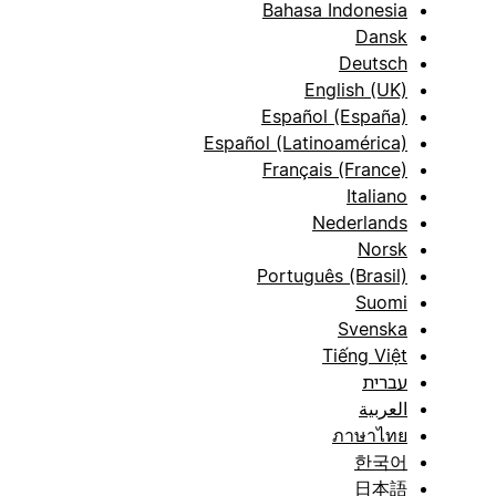
Bahasa Indonesia
Dansk
Deutsch
English (UK)
Español (España)
Español (Latinoamérica)
Français (France)
Italiano
Nederlands
Norsk
Português (Brasil)
Suomi
Svenska
Tiếng Việt
עברית
العربية
ภาษาไทย
한국어
日本語