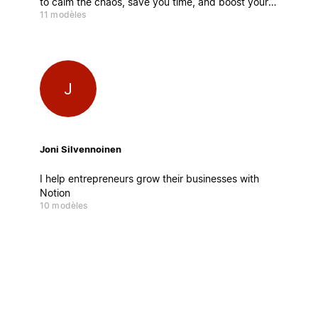
to calm the chaos, save you time, and boost your
11 modèles
productivity. Easy to customize, simple to use—
and damn powerful.
J
Joni Silvennoinen
I help entrepreneurs grow their businesses with
Notion
10 modèles