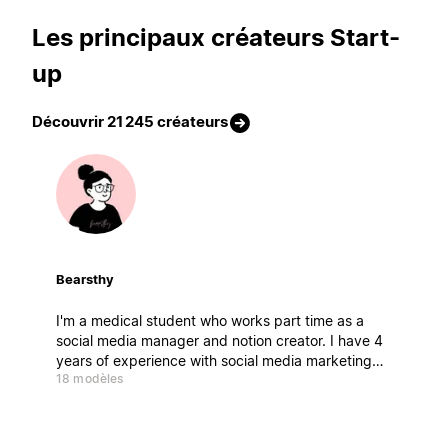
Les principaux créateurs Start-
up
Découvrir 21 245 créateurs
Bearsthy
I'm a medical student who works part time as a
social media manager and notion creator. I have 4
years of experience with social media marketing
18 modèles
and my main aim is to help people stay productive
while learning the best strategies for marketing,
business and social media growth.