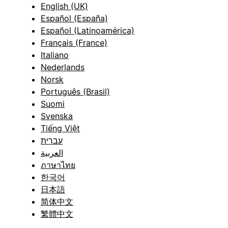
English (UK)
Español (España)
Español (Latinoamérica)
Français (France)
Italiano
Nederlands
Norsk
Português (Brasil)
Suomi
Svenska
Tiếng Việt
עברית
العربية
ภาษาไทย
한국어
日本語
简体中文
繁體中文