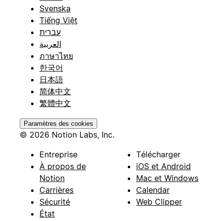
Svenska
Tiếng Việt
עברית
العربية
ภาษาไทย
한국어
日本語
简体中文
繁體中文
Paramètres des cookies
© 2026 Notion Labs, Inc.
Entreprise
Télécharger
À propos de
iOS et Android
Notion
Mac et Windows
Carrières
Calendar
Sécurité
Web Clipper
État