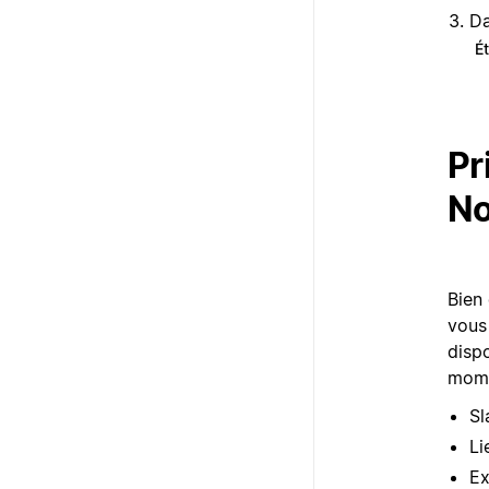
Da
É
Pr
No
Bien
vous
dispo
mome
Sl
Li
Ex