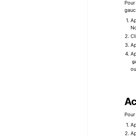
Pour 
gauch
Ap
No
Cl
A
A
g
o
Ac
Pour 
Ap
Ap