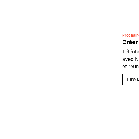
Prochai
Créer
Téléch
avec No
et réu
Lire 