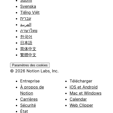
Suomi
Svenska
Tiếng Việt
עברית
العربية
ภาษาไทย
한국어
日本語
简体中文
繁體中文
Paramètres des cookies
© 2026 Notion Labs, Inc.
Entreprise
Télécharger
À propos de
iOS et Android
Notion
Mac et Windows
Carrières
Calendar
Sécurité
Web Clipper
État