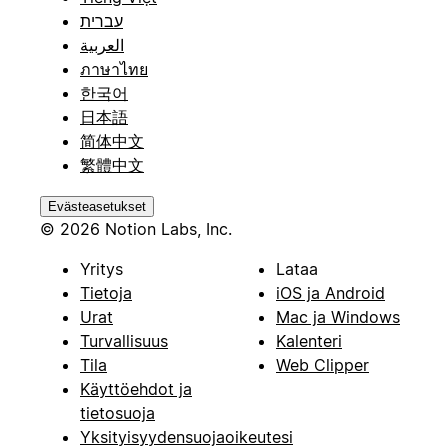
עברית
العربية
ภาษาไทย
한국어
日本語
简体中文
繁體中文
Evästeasetukset
© 2026 Notion Labs, Inc.
Yritys
Lataa
Tietoja
iOS ja Android
Urat
Mac ja Windows
Turvallisuus
Kalenteri
Tila
Web Clipper
Käyttöehdot ja
tietosuoja
Yksityisyydensuojaoikeutesi