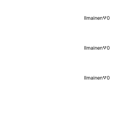
Ilmainen
0
Ilmainen
0
Ilmainen
0