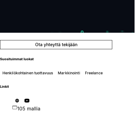
Ota yhteyttä tekijään
Suosituimmat luokat
Henkilökohtainen tuottavuus
Markkinointi
Freelance
Linkit
105 mallia