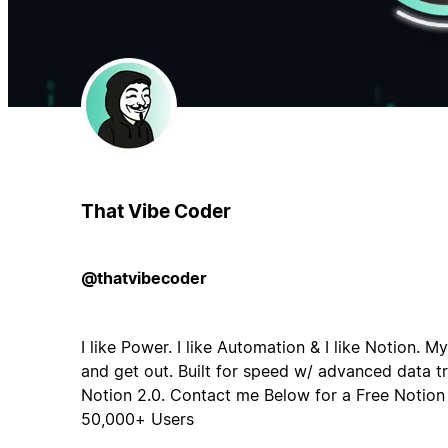
That Vibe Coder
@thatvibecoder
I like Power. I like Automation & I like Notion. M
and get out. Built for speed w/ advanced data t
Notion 2.0. Contact me Below for a Free Notion
50,000+ Users