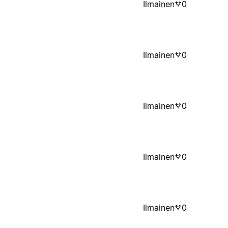
Ilmainen
0
Ilmainen
0
Ilmainen
0
Ilmainen
0
Ilmainen
0