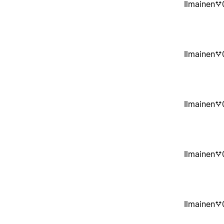
Ilmainen
Ilmainen
Ilmainen
Ilmainen
Ilmainen