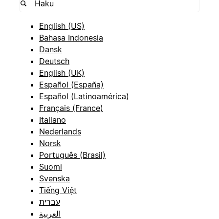
English (US)
Bahasa Indonesia
Dansk
Deutsch
English (UK)
Español (España)
Español (Latinoamérica)
Français (France)
Italiano
Nederlands
Norsk
Português (Brasil)
Suomi
Svenska
Tiếng Việt
עברית
العربية