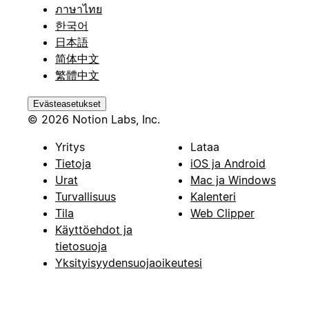
ภาษาไทย
한국어
日本語
简体中文
繁體中文
Evästeasetukset
© 2026 Notion Labs, Inc.
Yritys
Lataa
Tietoja
iOS ja Android
Urat
Mac ja Windows
Turvallisuus
Kalenteri
Tila
Web Clipper
Käyttöehdot ja
tietosuoja
Yksityisyydensuojaoikeutesi