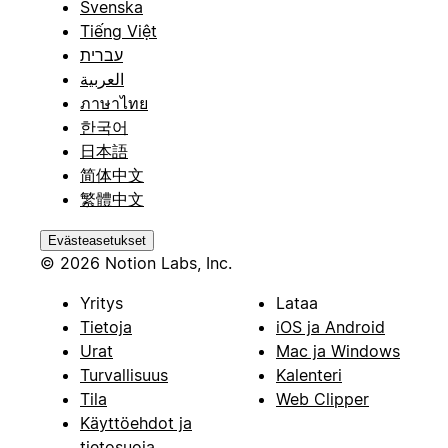
Svenska
Tiếng Việt
עברית
العربية
ภาษาไทย
한국어
日本語
简体中文
繁體中文
Evästeasetukset
© 2026 Notion Labs, Inc.
Yritys
Lataa
Tietoja
iOS ja Android
Urat
Mac ja Windows
Turvallisuus
Kalenteri
Tila
Web Clipper
Käyttöehdot ja
tietosuoja