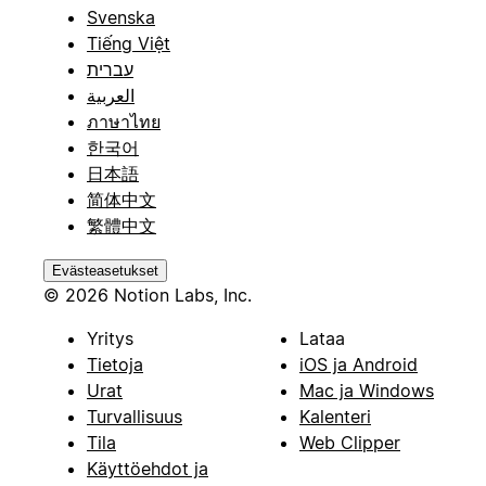
Svenska
Tiếng Việt
עברית
العربية
ภาษาไทย
한국어
日本語
简体中文
繁體中文
Evästeasetukset
© 2026 Notion Labs, Inc.
Yritys
Lataa
Tietoja
iOS ja Android
Urat
Mac ja Windows
Turvallisuus
Kalenteri
Tila
Web Clipper
Käyttöehdot ja