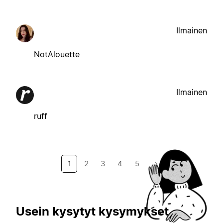
Ilmainen
NotAlouette
Ilmainen
ruff
1
2
3
4
5
→
Usein kysytyt kysymykset