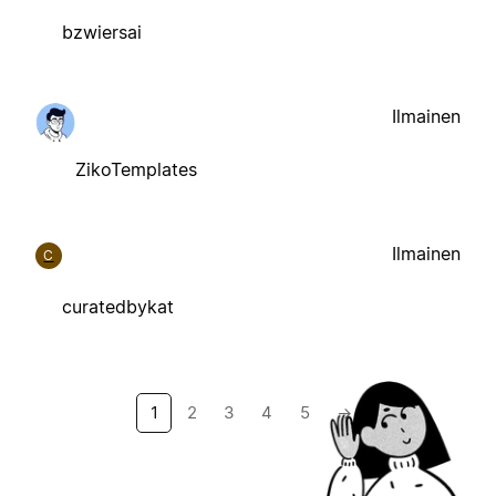
bzwiersai
Ilmainen
ZikoTemplates
Ilmainen
C
curatedbykat
1
2
3
4
5
→