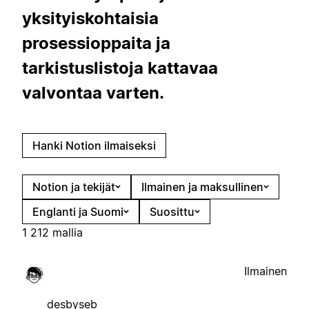
yksityiskohtaisia
prosessioppaita ja
tarkistuslistoja kattavaa
valvontaa varten.
Hanki Notion ilmaiseksi
Notion ja tekijät
Ilmainen ja maksullinen
Englanti ja Suomi
Suosittu
1 212 mallia
Ilmainen
desbyseb