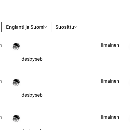
Englanti ja Suomi
Suosittu
n
Ilmainen
desbyseb
n
Ilmainen
desbyseb
n
Ilmainen