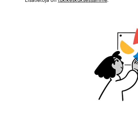
Lisätietoja on
tukikeskuksessamme
.