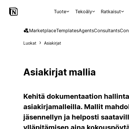
Tuote
Tekoäly
Ratkaisut
Marketplace
Templates
Agents
Consultants
Con
Luokat
Asiakirjat
Asiakirjat mallia
Kehitä dokumentaation hallinta
asiakirjamalleilla. Mallit mahdo
jäsennellyn ja helposti saatav
ylläpitämisen aina kokouspöytä