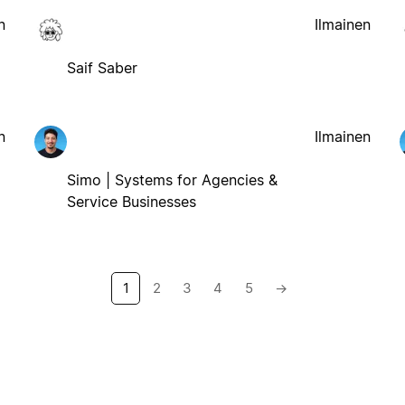
n
Ilmainen
Saif Saber
n
Ilmainen
Simo | Systems for Agencies &
Service Businesses
1
2
3
4
5
→