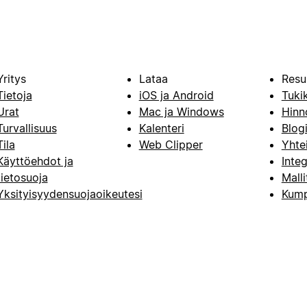
Yritys
Lataa
Resu
Tietoja
iOS ja Android
Tuki
Urat
Mac ja Windows
Hinn
Turvallisuus
Kalenteri
Blog
Tila
Web Clipper
Yhte
Käyttöehdot ja
Integ
tietosuoja
Malli
Yksityisyydensuojaoikeutesi
Kump