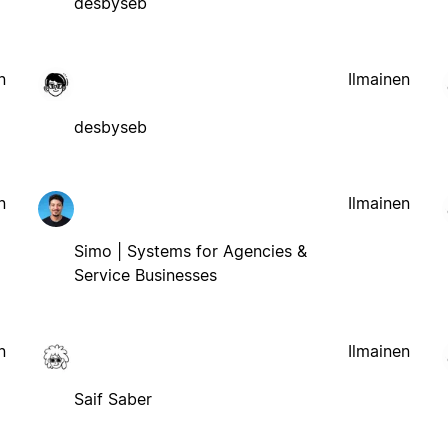
desbyseb
n
Ilmainen
desbyseb
n
Ilmainen
Simo | Systems for Agencies &
Service Businesses
n
Ilmainen
Saif Saber