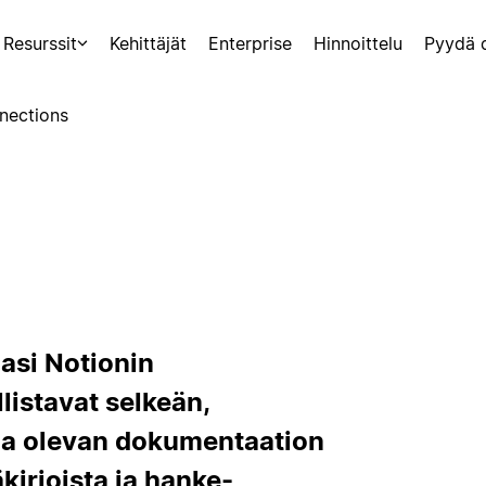
Resurssit
Kehittäjät
Enterprise
Hinnoittelu
Pyydä 
nections
asi Notionin
llistavat selkeän,
illa olevan dokumentaation
kirjoista ja hanke-