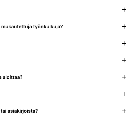
da mukautettuja työnkulkuja?
 aloittaa?
ai asiakirjoista?