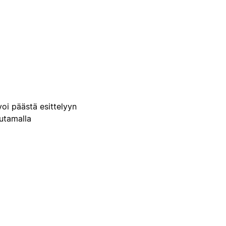
voi päästä esittelyyn
uutamalla