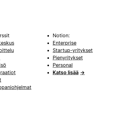
rssit
Notion:
keskus
Enterprise
oittelu
Startup-yritykset
i
Pienyritykset
isö
Personal
raatiot
Katso lisää
→
t
paniohjelmat