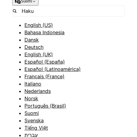
Suomi
English (US)
Bahasa Indonesia
Dansk
Deutsch
English (UK)
Español (España)
Español (Latinoamérica)
Français (France)
Italiano
Nederlands
Norsk
Português (Brasil)
Suomi
Svenska
Tiếng Việt
עברית