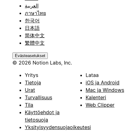
العربية
ภาษาไทย
한국어
日本語
简体中文
繁體中文
Evästeasetukset
© 2026 Notion Labs, Inc.
Yritys
Lataa
Tietoja
iOS ja Android
Urat
Mac ja Windows
Turvallisuus
Kalenteri
Tila
Web Clipper
Käyttöehdot ja
tietosuoja
Yksityisyydensuojaoikeutesi