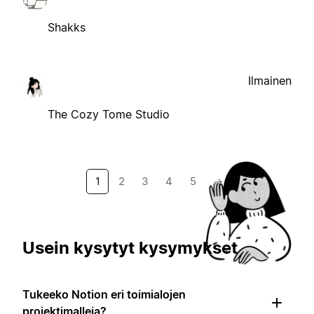
Shakks
Ilmainen
The Cozy Tome Studio
1
2
3
4
5
→
Usein kysytyt kysymykset
Tukeeko Notion eri toimialojen
projektimalleja?