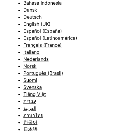
Bahasa Indonesia
Dansk
Deutsch
English (UK)
Español (España)
Español (Latinoamérica)
Français (France)
Italiano
Nederlands
Norsk
Português (Brasil)
Suomi
Svenska
Tiếng Việt
עברית
العربية
ภาษาไทย
한국어
日本語