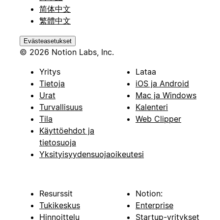
简体中文
繁體中文
Evästeasetukset
© 2026 Notion Labs, Inc.
Yritys
Lataa
Tietoja
iOS ja Android
Urat
Mac ja Windows
Turvallisuus
Kalenteri
Tila
Web Clipper
Käyttöehdot ja
tietosuoja
Yksityisyydensuojaoikeutesi
Resurssit
Notion:
Tukikeskus
Enterprise
Hinnoittelu
Startup-yritykset