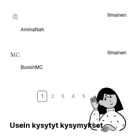
Ilmainen
AminaNah
Ilmainen
BussinMC
1
2
3
4
5
→
Usein kysytyt kysymykset