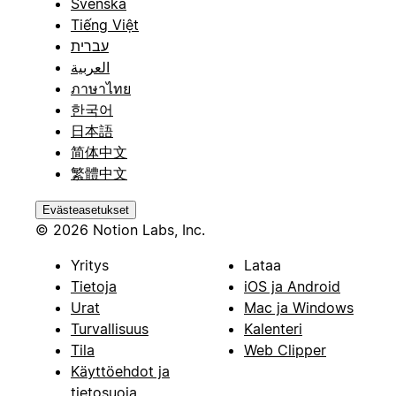
Svenska
Tiếng Việt
עברית
العربية
ภาษาไทย
한국어
日本語
简体中文
繁體中文
Evästeasetukset
© 2026 Notion Labs, Inc.
Yritys
Lataa
Tietoja
iOS ja Android
Urat
Mac ja Windows
Turvallisuus
Kalenteri
Tila
Web Clipper
Käyttöehdot ja
tietosuoja