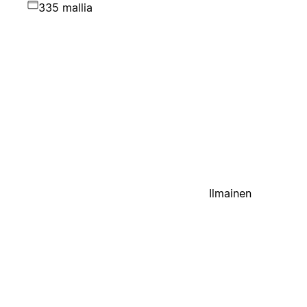
335 mallia
Ilmainen