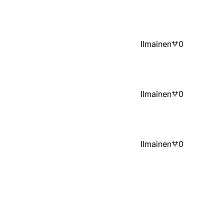
Ilmainen
0
Ilmainen
0
Ilmainen
0