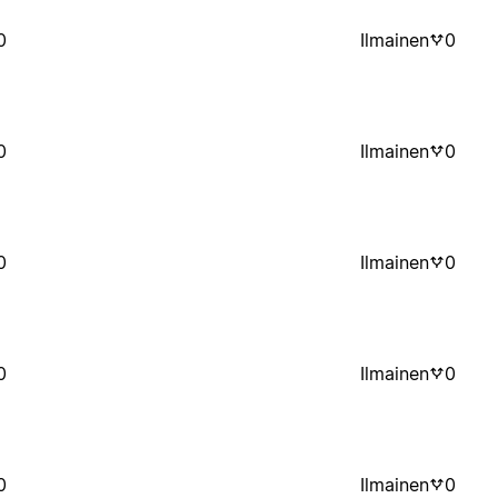
0
Ilmainen
0
0
Ilmainen
0
0
Ilmainen
0
0
Ilmainen
0
0
Ilmainen
0