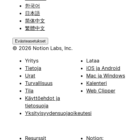
한국어
日本語
简体中文
繁體中文
Evästeasetukset
© 2026 Notion Labs, Inc.
Yritys
Lataa
Tietoja
iOS ja Android
Urat
Mac ja Windows
Turvallisuus
Kalenteri
Tila
Web Clipper
Käyttöehdot ja
tietosuoja
Yksityisyydensuojaoikeutesi
Resurssit
Notion: