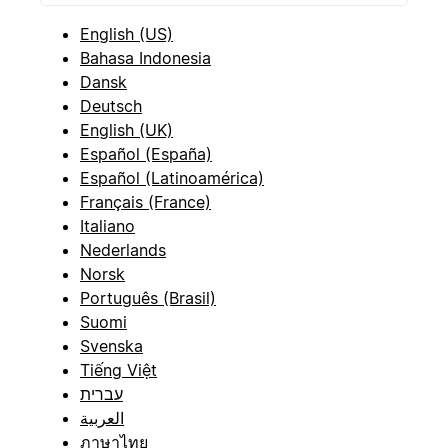
English (US)
Bahasa Indonesia
Dansk
Deutsch
English (UK)
Español (España)
Español (Latinoamérica)
Français (France)
Italiano
Nederlands
Norsk
Português (Brasil)
Suomi
Svenska
Tiếng Việt
עברית
العربية
ภาษาไทย