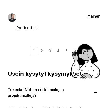
Ilmainen
Productbuilt
1
2
3
4
5
→
Usein kysytyt kysymykset
Tukeeko Notion eri toimialojen
projektimalleja?