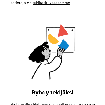
Lisätietoja on
tukikeskuksessamme
.
Ryhdy tekijäksi
Lähetä mallisi Notionin malligalleriaan, jossa se voi