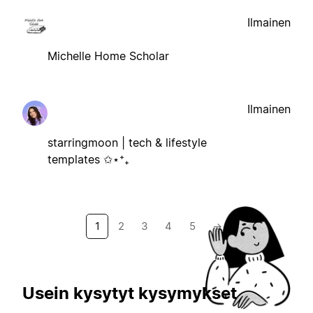
Ilmainen
Michelle Home Scholar
Ilmainen
starringmoon | tech & lifestyle
templates ✩⋆⁺₊
1
2
3
4
5
→
Usein kysytyt kysymykset