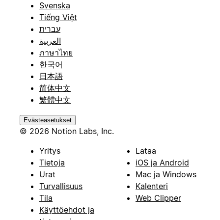
Svenska
Tiếng Việt
עברית
العربية
ภาษาไทย
한국어
日本語
简体中文
繁體中文
Evästeasetukset
© 2026 Notion Labs, Inc.
Yritys
Lataa
Tietoja
iOS ja Android
Urat
Mac ja Windows
Turvallisuus
Kalenteri
Tila
Web Clipper
Käyttöehdot ja