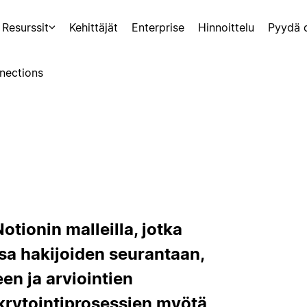
Resurssit
Kehittäjät
Enterprise
Hinnoittelu
Pyydä 
nections
a
otionin malleilla, jotka
sa hakijoiden seurantaan,
en ja arviointien
rytointiprosessien myötä