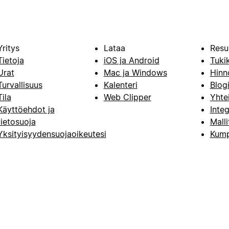
Yritys
Lataa
Resu
Tietoja
iOS ja Android
Tuki
Urat
Mac ja Windows
Hinn
Turvallisuus
Kalenteri
Blog
Tila
Web Clipper
Yhte
Käyttöehdot ja
Integ
tietosuoja
Malli
Yksityisyydensuojaoikeutesi
Kump