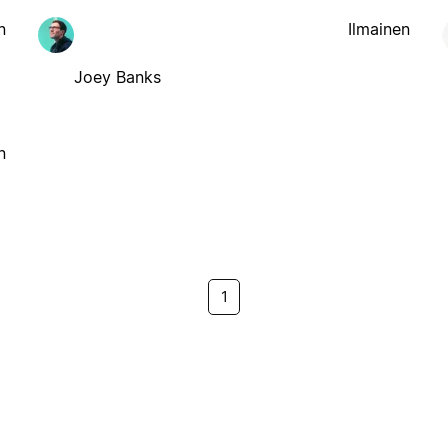
n
Ilmainen
Joey Banks
n
1