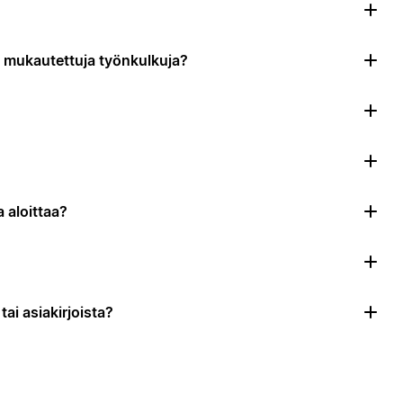
da mukautettuja työnkulkuja?
 aloittaa?
ai asiakirjoista?