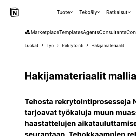
Tuote
Tekoäly
Ratkaisut
Marketplace
Templates
Agents
Consultants
Con
Luokat
Työ
Rekrytointi
Hakijamateriaalit
Hakijamateriaalit malli
Tehosta rekrytointiprosesseja N
tarjoavat työkaluja muun muas
haastattelujen aikatauluttamise
seurantaan. Tehokkaampien rek