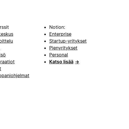
rssit
Notion:
keskus
Enterprise
oittelu
Startup-yritykset
i
Pienyritykset
isö
Personal
raatiot
Katso lisää
→
t
paniohjelmat