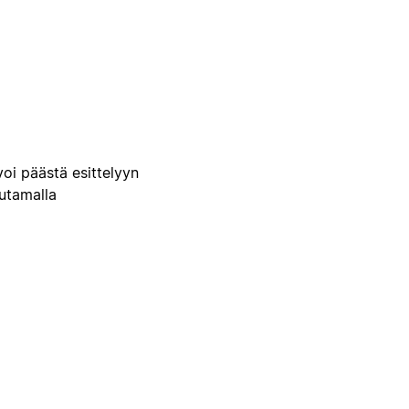
voi päästä esittelyyn
uutamalla