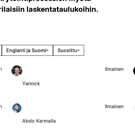
erilaisiin laskentataulukoihin.
Englanti ja Suomi
Suosittu
n
Ilmainen
Yannick
n
Ilmainen
Abdo Karmalla