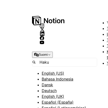
Suomi
English (US)
Bahasa Indonesia
Dansk
Deutsch
English (UK)
Español (España)
Español (Latinoamérica)