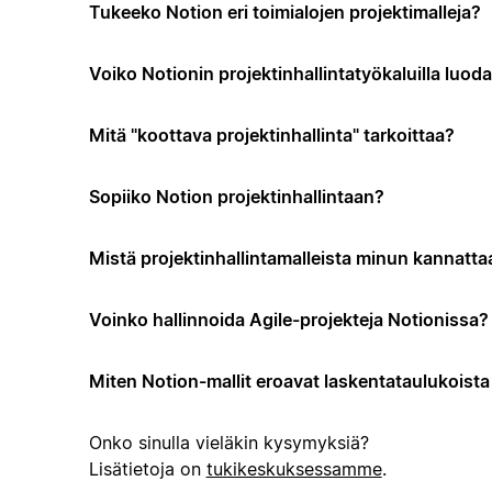
Tukeeko Notion eri toimialojen projektimalleja?
Voiko Notionin projektinhallintatyökaluilla luo
Mitä "koottava projektinhallinta" tarkoittaa?
Sopiiko Notion projektinhallintaan?
Mistä projektinhallintamalleista minun kannattaa
Voinko hallinnoida Agile-projekteja Notionissa?
Miten Notion-mallit eroavat laskentataulukoista t
Onko sinulla vieläkin kysymyksiä?
Lisätietoja on
tukikeskuksessamme
.