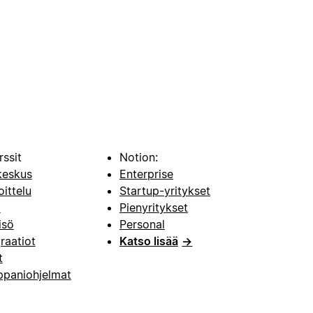
rssit
Notion:
keskus
Enterprise
oittelu
Startup-yritykset
i
Pienyritykset
isö
Personal
raatiot
Katso lisää
→
t
paniohjelmat