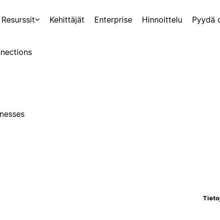
Resurssit
Kehittäjät
Enterprise
Hinnoittelu
Pyydä 
nections
inesses
Tieto