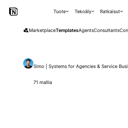
Tuote
Tekoäly
Ratkaisut
Marketplace
Templates
Agents
Consultants
Con
Simo | Systems for Agencies & Service Bus
71 mallia