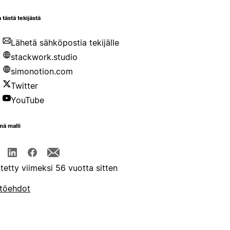
 tästä tekijästä
Lähetä sähköpostia tekijälle
stackwork.studio
simonotion.com
Twitter
YouTube
mä malli
itetty viimeksi 56 vuotta sitten
töehdot