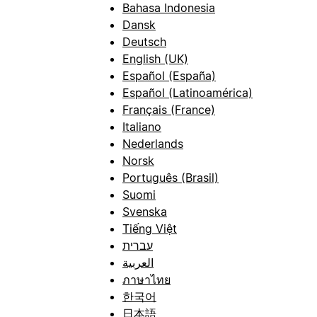
Bahasa Indonesia
Dansk
Deutsch
English (UK)
Español (España)
Español (Latinoamérica)
Français (France)
Italiano
Nederlands
Norsk
Português (Brasil)
Suomi
Svenska
Tiếng Việt
עברית
العربية
ภาษาไทย
한국어
日本語