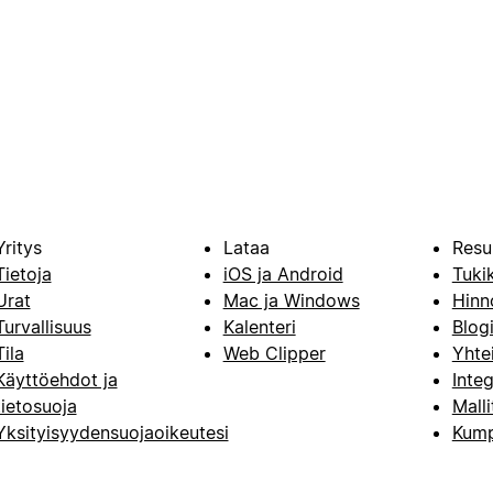
Yritys
Lataa
Resu
Tietoja
iOS ja Android
Tuki
Urat
Mac ja Windows
Hinn
Turvallisuus
Kalenteri
Blog
Tila
Web Clipper
Yhte
Käyttöehdot ja
Integ
tietosuoja
Malli
Yksityisyydensuojaoikeutesi
Kump