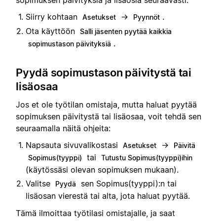
sopimuksen päivityksiä ja lisäosia seuraavasti:
Siirry kohtaan
→
.
Asetukset
Pyynnöt
Ota käyttöön
Salli jäsenten pyytää kaikkia
.
sopimustason päivityksiä
Pyydä sopimustason päivitystä tai
lisäosaa
Jos et ole työtilan omistaja, mutta haluat pyytää
sopimuksen päivitystä tai lisäosaa, voit tehdä sen
seuraamalla näitä ohjeita:
Napsauta sivuvalikostasi
→
Asetukset
Päivitä
tai
Sopimus(tyyppi)
Tutustu Sopimus(tyyppi)ihin
(käytössäsi olevan sopimuksen mukaan).
Valitse
sen Sopimus(tyyppi):n tai
Pyydä
lisäosan vierestä tai alta, jota haluat pyytää.
Tämä ilmoittaa työtilasi omistajalle, ja saat