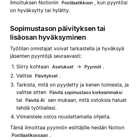
ilmoituksen Notionin
, kun pyyntösi
Postilaatikkoon
on hyväksytty tai hylätty.
Sopimustason päivityksen tai
lisäosan hyväksyminen
Työtilan omistajat voivat tarkastella ja hyväksyä
jäsenten pyyntöjä seuraavasti:
Siirry kohtaan
→
.
Asetukset
Pyynnöt
Valitse
.
Päivitykset
Tarkista, mitä on pyydetty ja kenen toimesta, ja
valitse sitten
Päivitä sopimustaso korkeammaksi
tai
sen mukaan, mitä ostoksia haluat
Päivitä AI
tehdä työtilallesi.
Viimeistele ostos noudattamalla ohjeita.
Tämä ilmoittaa pyynnön esittäjille heidän Notion
.
Postilaatikossaan