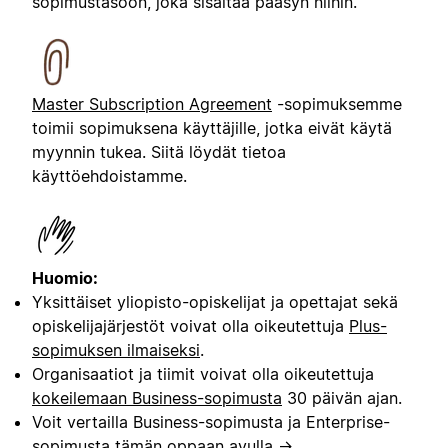
sopimustasoon, joka sisältää pääsyn niihin.
Master Subscription Agreement
-sopimuksemme
toimii sopimuksena käyttäjille, jotka eivät käytä
myynnin tukea. Siitä löydät tietoa
käyttöehdoistamme.
Huomio:
Yksittäiset yliopisto-opiskelijat ja opettajat sekä
opiskelijajärjestöt voivat olla oikeutettuja
Plus-
sopimuksen ilmaiseksi
.
Organisaatiot ja tiimit voivat olla oikeutettuja
kokeilemaan Business-sopimusta
30 päivän ajan.
Voit vertailla Business-sopimusta ja Enterprise-
sopimusta tämän
oppaan avulla →