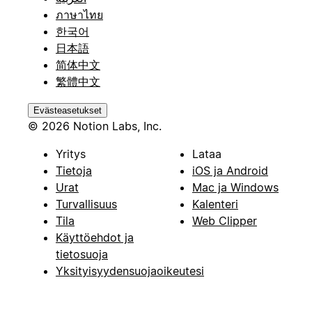
ภาษาไทย
한국어
日本語
简体中文
繁體中文
Evästeasetukset
© 2026 Notion Labs, Inc.
Yritys
Lataa
Tietoja
iOS ja Android
Urat
Mac ja Windows
Turvallisuus
Kalenteri
Tila
Web Clipper
Käyttöehdot ja
tietosuoja
Yksityisyydensuojaoikeutesi