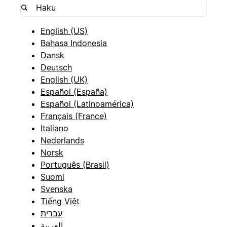
English (US)
Bahasa Indonesia
Dansk
Deutsch
English (UK)
Español (España)
Español (Latinoamérica)
Français (France)
Italiano
Nederlands
Norsk
Português (Brasil)
Suomi
Svenska
Tiếng Việt
עברית
العربية