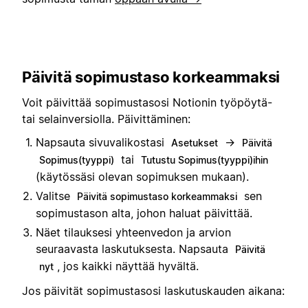
Päivitä sopimustaso korkeammaksi
Voit päivittää sopimustasosi Notionin työpöytä-
tai selainversiolla. Päivittäminen:
Napsauta sivuvalikostasi
→
Asetukset
Päivitä
tai
Sopimus(tyyppi)
Tutustu Sopimus(tyyppi)ihin
(käytössäsi olevan sopimuksen mukaan).
Valitse
sen
Päivitä sopimustaso korkeammaksi
sopimustason alta, johon haluat päivittää.
Näet tilauksesi yhteenvedon ja arvion
seuraavasta laskutuksesta. Napsauta
Päivitä
, jos kaikki näyttää hyvältä.
nyt
Jos päivität sopimustasosi laskutuskauden aikana: