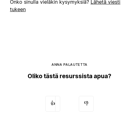
Onko sinulla vieläkin kysymyksiä?
Lähetä viesti
tukeen
ANNA PALAUTETTA
Oliko tästä resurssista apua?
👍
👎