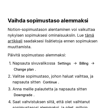
Vaihda sopimustaso alemmaksi
Notion-sopimustason alentaminen voi vaikuttaa
nykyisen sopimuksesi ominaisuuksiin. Lue
tämä
artikkeli
saadaksesi lisätietoja ennen sopimuksen
muuttamista.
Päivitä sopimustaso alemmaksi:
Napsauta sivuvalikossa
→
→
Settings
Billing
.
Change plan
Valitse sopimustaso, johon haluat vaihtaa, ja
napsauta sitten
.
Continue
Anna meille palautetta ja napsauta sitten
.
Downgrade
Saat vahvistuksen siitä, että olet vaihtanut
sopimustasosi alemmaksi, ja näet, milloin