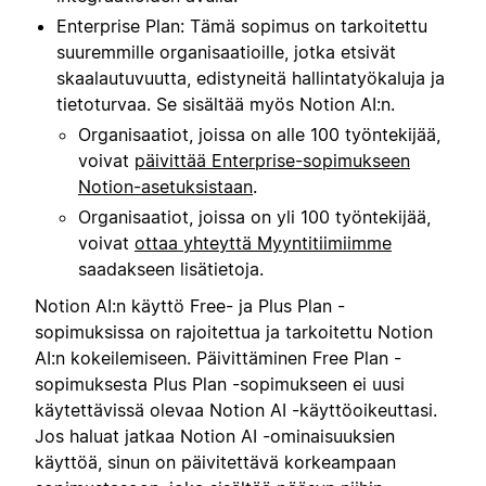
Enterprise Plan: Tämä sopimus on tarkoitettu
suuremmille organisaatioille, jotka etsivät
skaalautuvuutta, edistyneitä hallintatyökaluja ja
tietoturvaa. Se sisältää myös Notion AI:n.
Organisaatiot, joissa on alle 100 työntekijää,
voivat
päivittää Enterprise-sopimukseen
Notion-asetuksistaan
.
Organisaatiot, joissa on yli 100 työntekijää,
voivat
ottaa yhteyttä Myyntitiimiimme
saadakseen lisätietoja.
Notion AI:n käyttö Free- ja Plus Plan -
sopimuksissa on rajoitettua ja tarkoitettu Notion
AI:n kokeilemiseen. Päivittäminen Free Plan -
sopimuksesta Plus Plan -sopimukseen ei uusi
käytettävissä olevaa Notion AI -käyttöoikeuttasi.
Jos haluat jatkaa Notion AI -ominaisuuksien
käyttöä, sinun on päivitettävä korkeampaan