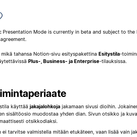
:
Presentation Mode is currently in beta and subject to the
 agreement.
ä mikä tahansa Notion-sivu esityspakettina
Esitystila
-toiminn
äytettävissä
Plus-, Business- ja Enterprise
-tilauksissa.
imintaperiaate
stila käyttää
jakajalohkoja
jakamaan sivusi dioihin. Jokaine
nen sisältöosio muodostaa yhden dian. Sivun otsikko ja kuv
aattisesti otsikkodiaksi.
 ei tarvitse valmistella mitään etukäteen, vaan lisää vain ja