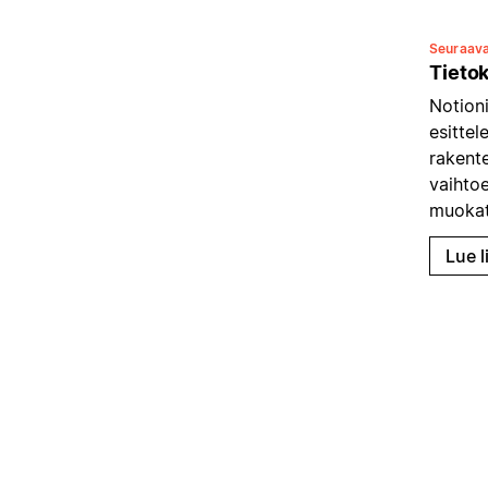
Seuraav
Tietok
Notion
esitte
rakente
vaihtoe
muokat
Lue l