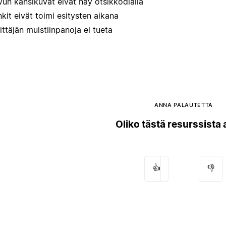
vun kansikuvat eivät näy otsikkodialla
nkit eivät toimi esitysten aikana
ittäjän muistiinpanoja ei tueta
ANNA PALAUTETTA
Oliko tästä resurssista
👍
👎