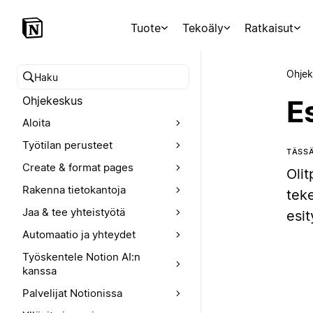
Tuote
Tekoäly
Ratkaisut
Ohjek
Hae ohjekeskuksesta
Ohjekeskus
Es
Aloita
Työtilan perusteet
TÄSSÄ
Create & format pages
Olit
Rakenna tietokantoja
tek
Jaa & tee yhteistyötä
esit
Automaatio ja yhteydet
Työskentele Notion AI:n
kanssa
Palvelijat Notionissa