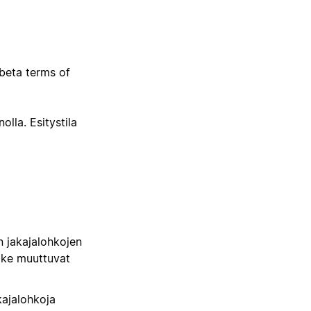
 beta terms of
olla. Esitystila
n jakajalohkojen
ake muuttuvat
kajalohkoja