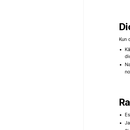
Di
Kun o
K
di
N
no
Ra
Es
Ja