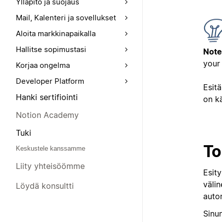
Ylläpito ja suojaus
Mail, Kalenteri ja sovellukset
Aloita markkinapaikalla
Hallitse sopimustasi
Note
your
Korjaa ongelma
Developer Platform
Esit
Hanki sertifiointi
on k
Notion Academy
Tuki
To
Keskustele kanssamme
Liity yhteisöömme
Esity
väli
Löydä konsultti
autom
Sinun