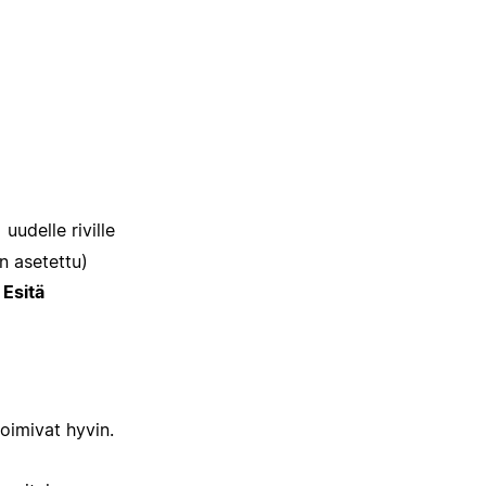
uudelle riville
n asetettu)
e
Esitä
oimivat hyvin.