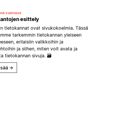
ana vuorossa
antojen esittely
in tietokannat ovat sivukokoelmia. Tässä
lemme tarkemmin tietokannan yleiseen
eseen, erilaisiin valikkoihin ja
htoihin ja siihen, miten voit avata ja
a tietokannan sivuja. 🗃
isää
→