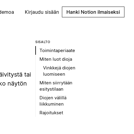
demoa
Kirjaudu sisään
Hanki Notion ilmaiseksi
SISÄLTÖ
Toimintaperiaate
Miten luot dioja
Vinkkejä diojen
ivitystä tai
luomiseen
oko näytön
Miten siirrytään
esitystilaan
Diojen välillä
liikkuminen
Rajoitukset