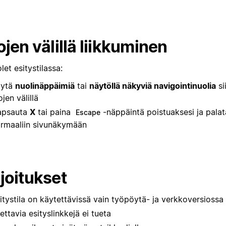
ojen välillä liikkuminen
let esitystilassa:
äytä
nuolinäppäimiä
tai
näytöllä näkyviä navigointinuolia
si
ojen välillä
apsauta
X
tai paina
-näppäintä poistuaksesi ja palat
Escape
rmaaliin sivunäkymään
joitukset
itystila on käytettävissä vain työpöytä- ja verkkoversiossa
ettavia esityslinkkejä ei tueta