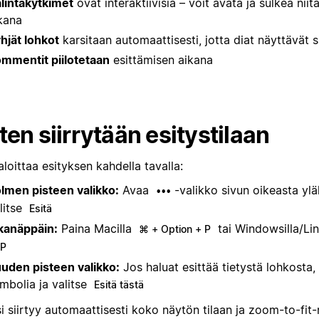
lintakytkimet
ovat interaktiivisia – voit avata ja sulkea niit
kana
hjät lohkot
karsitaan automaattisesti, jotta diat näyttävät si
mmentit piilotetaan
esittämisen aikana
ten siirrytään esitystilaan
aloittaa esityksen kahdella tavalla:
lmen pisteen valikko:
Avaa
-valikko sivun oikeasta yl
•••
litse
Esitä
kanäppäin:
Paina Macilla
tai Windowsilla/Lin
⌘ + Option + P
 P
uden pisteen valikko:
Jos haluat esittää tietystä lohkosta
mbolia ja valitse
Esitä tästä
si siirtyy automaattisesti koko näytön tilaan ja zoom-to-fi