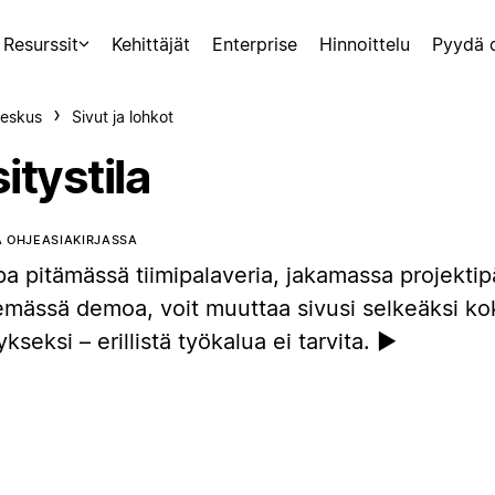
Resurssit
Kehittäjät
Enterprise
Hinnoittelu
Pyydä 
eskus
Sivut ja lohkot
itystila
 OHJEASIAKIRJASSA
pa pitämässä tiimipalaveria, jakamassa projektipä
emässä demoa, voit muuttaa sivusi selkeäksi k
ykseksi – erillistä työkalua ei tarvita. ▶️