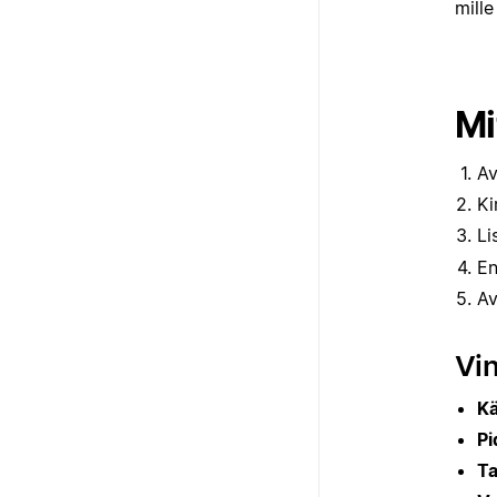
mille
Mi
Av
Ki
Li
En
Av
Vin
Kä
Pi
Ta