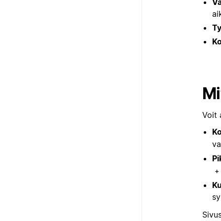
Va
ai
Ty
Ko
Mi
Voit 
Ko
va
Pi
+
Ku
sy
Sivu