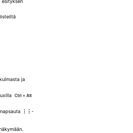
ä esityksen
isteiltä
äkulmasta ja
uxilla
Ctrl + Alt
, napsauta
⋮⋮
-
t-näkymään.