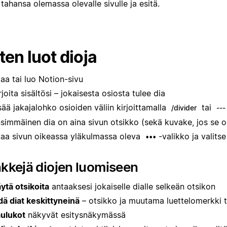
 tahansa olemassa olevalle sivulle ja esitä.
ten luot dioja
aa tai luo Notion-sivu
rjoita sisältösi – jokaisesta osiosta tulee dia
sää jakajalohko osioiden väliin kirjoittamalla
tai
/divider
---
simmäinen dia on aina sivun otsikko (sekä kuvake, jos se o
aa sivun oikeassa yläkulmassa oleva
-valikko ja valits
•••
kkejä diojen luomiseen
ytä otsikoita
antaaksesi jokaiselle dialle selkeän otsikon
dä diat keskittyneinä
– otsikko ja muutama luettelomerkki t
ulukot
näkyvät esitysnäkymässä