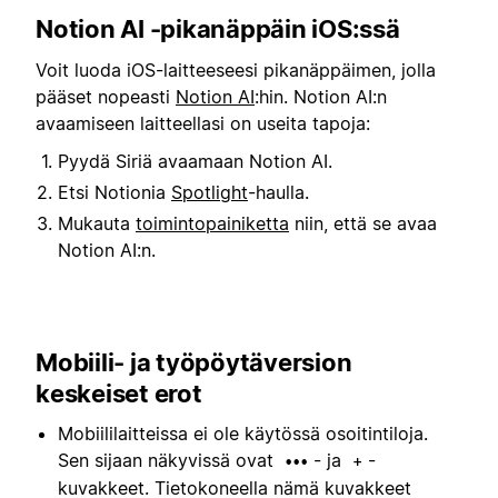
Notion AI -pikanäppäin iOS:ssä
Voit luoda iOS-laitteeseesi pikanäppäimen, jolla
pääset nopeasti
Notion AI
:hin. Notion AI:n
avaamiseen laitteellasi on useita tapoja:
Pyydä Siriä avaamaan Notion AI.
Etsi Notionia
Spotlight
-haulla.
Mukauta
toimintopainiketta
niin, että se avaa
Notion AI:n.
Mobiili- ja työpöytäversion
keskeiset erot
Mobiililaitteissa ei ole käytössä osoitintiloja.
Sen sijaan näkyvissä ovat
- ja
-
•••
+
kuvakkeet. Tietokoneella nämä kuvakkeet