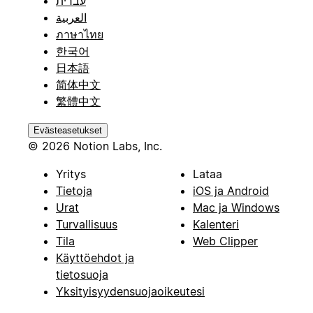
עברית
العربية
ภาษาไทย
한국어
日本語
简体中文
繁體中文
Evästeasetukset
© 2026 Notion Labs, Inc.
Yritys
Lataa
Tietoja
iOS ja Android
Urat
Mac ja Windows
Turvallisuus
Kalenteri
Tila
Web Clipper
Käyttöehdot ja
tietosuoja
Yksityisyydensuojaoikeutesi