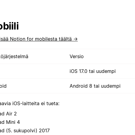
biili
isää Notion for mobilesta täältä →
töjärjestelmä
Versio
iOS 17.0 tai uudempi
oid
Android 8 tai uudempi
avia iOS-laitteita ei tueta:
ad Air 2
ad Mini 4
ad (5. sukupolvi) 2017