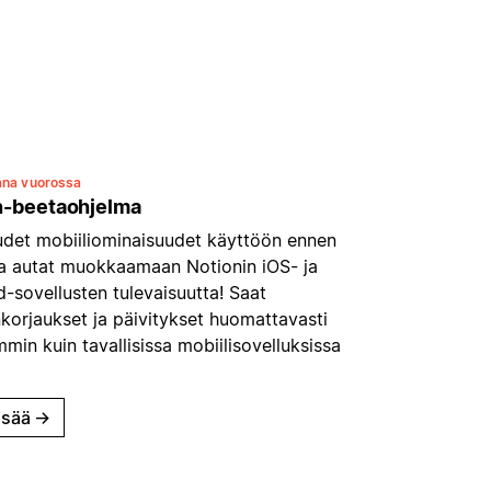
ana vuorossa
n-beetaohjelma
udet mobiiliominaisuudet käyttöön ennen
ja autat muokkaamaan Notionin iOS- ja
-sovellusten tulevaisuutta! Saat
korjaukset ja päivitykset huomattavasti
in kuin tavallisissa mobiilisovelluksissa
isää
→