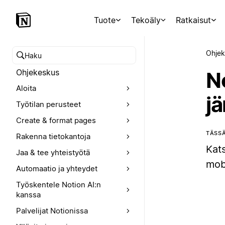
Tuote
Tekoäly
Ratkaisut
Ohjek
Hae ohjekeskuksesta
Ohjekeskus
N
Aloita
j
Työtilan perusteet
Create & format pages
TÄSSÄ
Rakenna tietokantoja
Kat
Jaa & tee yhteistyötä
mobi
Automaatio ja yhteydet
Työskentele Notion AI:n
kanssa
Palvelijat Notionissa