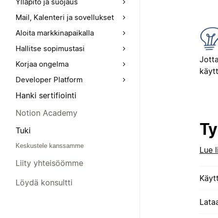
Ylläpito ja suojaus
Mail, Kalenteri ja sovellukset
Aloita markkinapaikalla
Hallitse sopimustasi
Jott
Korjaa ongelma
käytt
Developer Platform
Hanki sertifiointi
Notion Academy
Ty
Tuki
Keskustele kanssamme
Lue l
Liity yhteisöömme
Käyt
Löydä konsultti
Lata