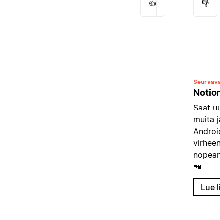
👍
👎
Seuraav
Notio
Saat u
muita 
Android
virheen
nopeamm
📲
Lue l