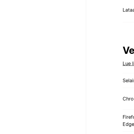
Lata
Ve
Lue l
Selai
Chr
Firef
Edg