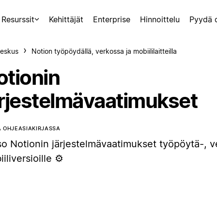
Resurssit
Kehittäjät
Enterprise
Hinnoittelu
Pyydä 
eskus
Notion työpöydällä, verkossa ja mobiililaitteilla
otionin
ärjestelmävaatimukset
 OHJEASIAKIRJASSA
so Notionin järjestelmävaatimukset työpöytä-, v
iliversioille ⚙️