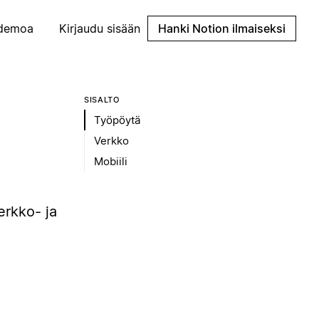
demoa
Kirjaudu sisään
Hanki Notion ilmaiseksi
SISÄLTÖ
Työpöytä
Verkko
Mobiili
erkko- ja