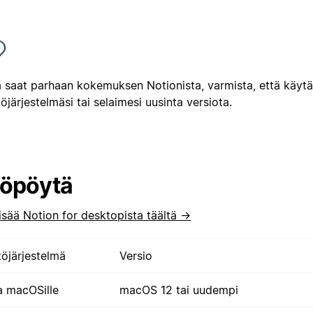
a saat parhaan kokemuksen Notionista, varmista, että käytä
öjärjestelmäsi tai selaimesi uusinta versiota.
öpöytä
isää Notion for desktopista täältä →
töjärjestelmä
Versio
a macOSille
macOS 12 tai uudempi