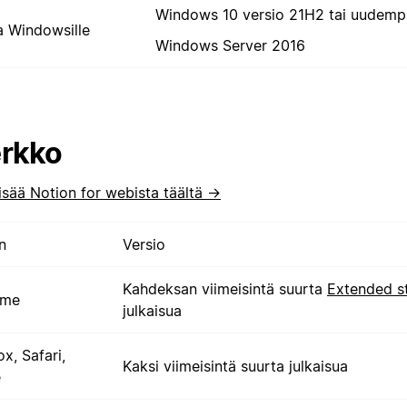
Windows 10 versio 21H2 tai uudemp
a Windowsille
Windows Server 2016
rkko
isää Notion for webista täältä →
n
Versio
Kahdeksan viimeisintä suurta
Extended s
ome
julkaisua
ox, Safari,
Kaksi viimeisintä suurta julkaisua
e