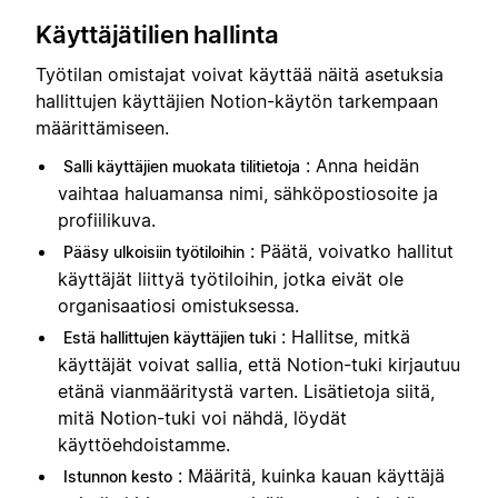
Käyttäjätilien hallinta
Työtilan omistajat voivat käyttää näitä asetuksia
hallittujen käyttäjien Notion-käytön tarkempaan
määrittämiseen.
: Anna heidän
Salli käyttäjien muokata tilitietoja
vaihtaa haluamansa nimi, sähköpostiosoite ja
profiilikuva.
: Päätä, voivatko hallitut
Pääsy ulkoisiin työtiloihin
käyttäjät liittyä työtiloihin, jotka eivät ole
organisaatiosi omistuksessa.
: Hallitse, mitkä
Estä hallittujen käyttäjien tuki
käyttäjät voivat sallia, että Notion-tuki kirjautuu
etänä vianmääritystä varten. Lisätietoja siitä,
mitä Notion-tuki voi nähdä, löydät
käyttöehdoistamme.
: Määritä, kuinka kauan käyttäjä
Istunnon kesto