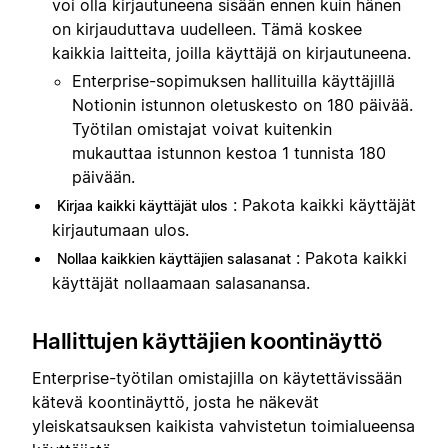
voi olla kirjautuneena sisään ennen kuin hänen
on kirjauduttava uudelleen. Tämä koskee
kaikkia laitteita, joilla käyttäjä on kirjautuneena.
Enterprise-sopimuksen hallituilla käyttäjillä
Notionin istunnon oletuskesto on 180 päivää.
Työtilan omistajat voivat kuitenkin
mukauttaa istunnon kestoa 1 tunnista 180
päivään.
: Pakota kaikki käyttäjät
Kirjaa kaikki käyttäjät ulos
kirjautumaan ulos.
: Pakota kaikki
Nollaa kaikkien käyttäjien salasanat
käyttäjät nollaamaan salasanansa.
Hallittujen käyttäjien koontinäyttö
Enterprise-työtilan omistajilla on käytettävissään
kätevä koontinäyttö, josta he näkevät
yleiskatsauksen kaikista vahvistetun toimialueensa