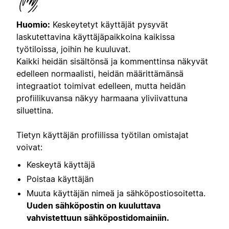
Huomio:
Keskeytetyt käyttäjät pysyvät
laskutettavina käyttäjäpaikkoina kaikissa
työtiloissa, joihin he kuuluvat.
Kaikki heidän sisältönsä ja kommenttinsa näkyvät
edelleen normaalisti, heidän määrittämänsä
integraatiot toimivat edelleen, mutta heidän
profiilikuvansa näkyy harmaana yliviivattuna
siluettina.
Tietyn käyttäjän profiilissa työtilan omistajat
voivat:
Keskeytä käyttäjä
Poistaa käyttäjän
Muuta käyttäjän nimeä ja sähköpostiosoitetta.
Uuden sähköpostin on kuuluttava
vahvistettuun sähköpostidomainiin.