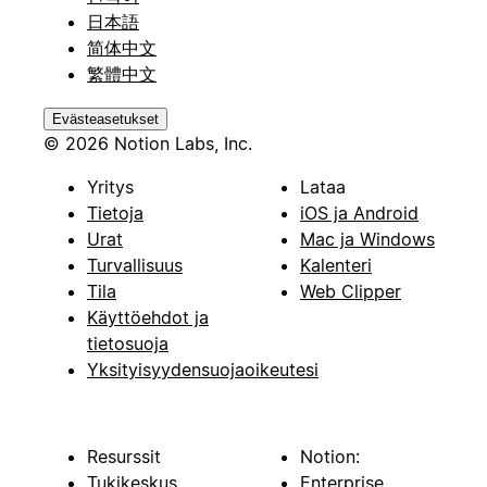
日本語
简体中文
繁體中文
Evästeasetukset
© 2026 Notion Labs, Inc.
Yritys
Lataa
Tietoja
iOS ja Android
Urat
Mac ja Windows
Turvallisuus
Kalenteri
Tila
Web Clipper
Käyttöehdot ja
tietosuoja
Yksityisyydensuojaoikeutesi
Resurssit
Notion:
Tukikeskus
Enterprise