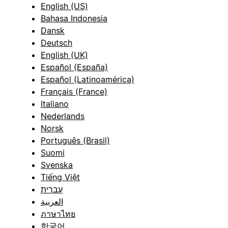
English (US)
Bahasa Indonesia
Dansk
Deutsch
English (UK)
Español (España)
Español (Latinoamérica)
Français (France)
Italiano
Nederlands
Norsk
Português (Brasil)
Suomi
Svenska
Tiếng Việt
עברית
العربية
ภาษาไทย
한국어