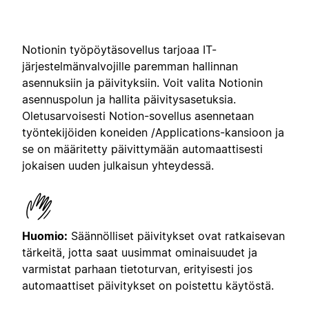
Notionin työpöytäsovellus tarjoaa IT-
järjestelmänvalvojille paremman hallinnan
asennuksiin ja päivityksiin. Voit valita Notionin
asennuspolun ja hallita päivitysasetuksia.
Oletusarvoisesti Notion-sovellus asennetaan
työntekijöiden koneiden /Applications-kansioon ja
se on määritetty päivittymään automaattisesti
jokaisen uuden julkaisun yhteydessä.
Huomio:
Säännölliset päivitykset ovat ratkaisevan
tärkeitä, jotta saat uusimmat ominaisuudet ja
varmistat parhaan tietoturvan, erityisesti jos
automaattiset päivitykset on poistettu käytöstä.