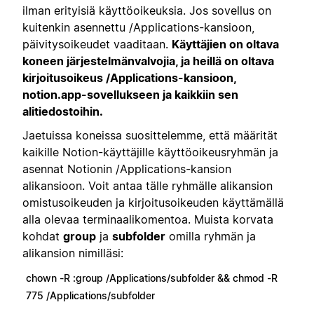
ilman erityisiä käyttöoikeuksia. Jos sovellus on
kuitenkin asennettu /Applications-kansioon,
päivitysoikeudet vaaditaan.
Käyttäjien on oltava
koneen järjestelmänvalvojia, ja heillä on oltava
kirjoitusoikeus /Applications-kansioon,
notion.app-sovellukseen ja kaikkiin sen
alitiedostoihin.
Jaetuissa koneissa suosittelemme, että määrität
kaikille Notion-käyttäjille käyttöoikeusryhmän ja
asennat Notionin /Applications-kansion
alikansioon. Voit antaa tälle ryhmälle alikansion
omistusoikeuden ja kirjoitusoikeuden käyttämällä
alla olevaa terminaalikomentoa. Muista korvata
kohdat
group
ja
subfolder
omilla ryhmän ja
alikansion nimilläsi:
chown -R :group /Applications/subfolder && chmod -R
775 /Applications/subfolder