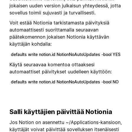
jokaisen uuden version julkaisun yhteydessä, jotta
sovellus toimii sujuvasti ja turvallisesti.
Voit estää Notionia tarkistamasta päivityksiä
automaattisesti suorittamalla seuraavan
päätekomennon jokaisen Notionia käyttävän
käyttäjän kohdalla:
defaults write notion.id NotionNoAutoUpdates -bool YES
Käytä seuraavaa komentoa ottaaksesi
automaattiset päivitykset uudelleen käyttöön:
defaults write notion.id NotionNoAutoUpdates -bool NO
Salli käyttäjien päivittää Notionia
Jos Notion on asennettu ~/Applications-kansioon,
käyttäjät voivat päivittää sovelluksen itsenäisesti