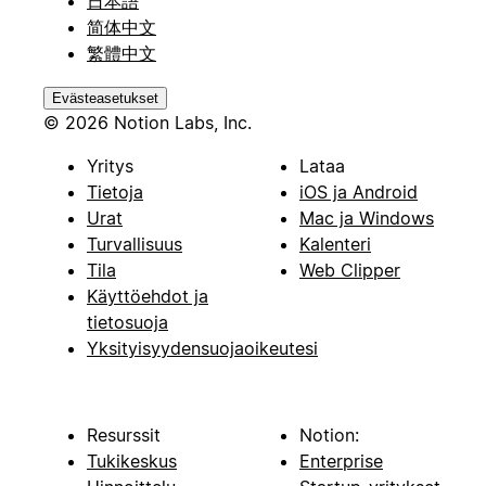
日本語
简体中文
繁體中文
Evästeasetukset
© 2026 Notion Labs, Inc.
Yritys
Lataa
Tietoja
iOS ja Android
Urat
Mac ja Windows
Turvallisuus
Kalenteri
Tila
Web Clipper
Käyttöehdot ja
tietosuoja
Yksityisyydensuojaoikeutesi
Resurssit
Notion:
Tukikeskus
Enterprise