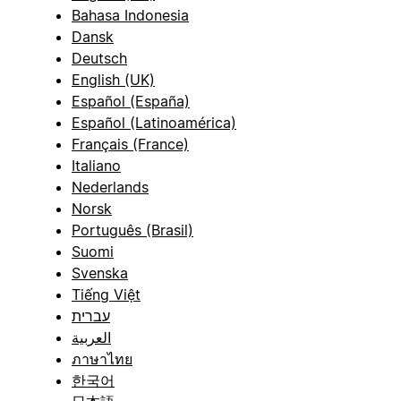
Bahasa Indonesia
Dansk
Deutsch
English (UK)
Español (España)
Español (Latinoamérica)
Français (France)
Italiano
Nederlands
Norsk
Português (Brasil)
Suomi
Svenska
Tiếng Việt
עברית
العربية
ภาษาไทย
한국어