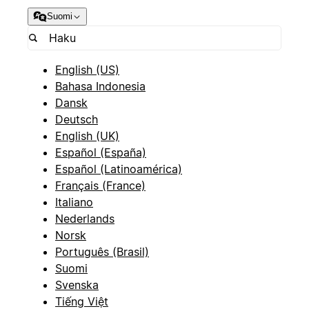
Suomi
English (US)
Bahasa Indonesia
Dansk
Deutsch
English (UK)
Español (España)
Español (Latinoamérica)
Français (France)
Italiano
Nederlands
Norsk
Português (Brasil)
Suomi
Svenska
Tiếng Việt