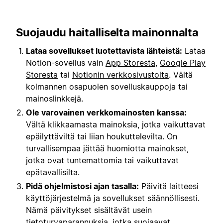
Suojaudu haitalliselta mainonnalta
Lataa sovellukset luotettavista lähteistä:
Lataa
Notion-sovellus vain
App Storesta
,
Google Play
Storesta
tai
Notionin verkkosivustolta
. Vältä
kolmannen osapuolen sovelluskauppoja tai
mainoslinkkejä.
Ole varovainen verkkomainosten kanssa:
Vältä klikkaamasta mainoksia, jotka vaikuttavat
epäilyttäviltä tai liian houkuttelevilta. On
turvallisempaa jättää huomiotta mainokset,
jotka ovat tuntemattomia tai vaikuttavat
epätavallisilta.
Pidä ohjelmistosi ajan tasalla:
Päivitä laitteesi
käyttöjärjestelmä ja sovellukset säännöllisesti.
Nämä päivitykset sisältävät usein
tietoturvaparannuksia, jotka suojaavat