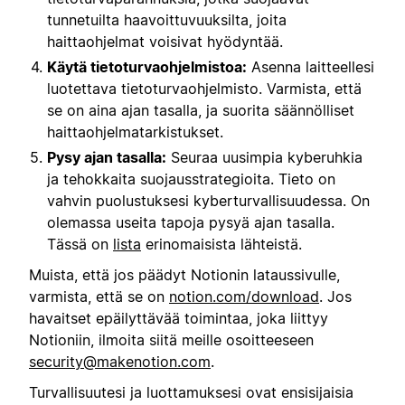
tunnetuilta haavoittuvuuksilta, joita
haittaohjelmat voisivat hyödyntää.
Käytä tietoturvaohjelmistoa:
Asenna laitteellesi
luotettava tietoturvaohjelmisto. Varmista, että
se on aina ajan tasalla, ja suorita säännölliset
haittaohjelmatarkistukset.
Pysy ajan tasalla:
Seuraa uusimpia kyberuhkia
ja tehokkaita suojausstrategioita. Tieto on
vahvin puolustuksesi kyberturvallisuudessa. On
olemassa useita tapoja pysyä ajan tasalla.
Tässä on
lista
erinomaisista lähteistä.
Muista, että jos päädyt Notionin lataussivulle,
varmista, että se on
notion.com/download
. Jos
havaitset epäilyttävää toimintaa, joka liittyy
Notioniin, ilmoita siitä meille osoitteeseen
security@makenotion.com
.
Turvallisuutesi ja luottamuksesi ovat ensisijaisia