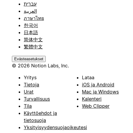
עברית
العربية
ภาษาไทย
한국어
日本語
简体中文
繁體中文
Evästeasetukset
© 2026 Notion Labs, Inc.
Yritys
Lataa
Tietoja
iOS ja Android
Urat
Mac ja Windows
Turvallisuus
Kalenteri
Tila
Web Clipper
Käyttöehdot ja
tietosuoja
Yksityisyydensuojaoikeutesi