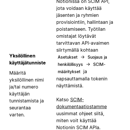
Notionissa on SCIM API,
jota voidaan käyttää
jäsenten ja ryhmien
provisiointiin, hallintaan ja
poistamiseen. Työtilan
omistajat löytävät
tarvittavan API-avaimen
siirtymällä kohtaan
Yksilöllinen
→
Asetukset
Suojaus ja
käyttäjätunniste
→
henkilöllisyys
SCIM-
ja
määritykset
Määritä
napsauttamalla tokenin
yksilöllinen nimi
näyttämistä.
ja/tai numero
käyttäjän
Katso
SCIM-
tunnistamista ja
dokumentaatiostamme
seurantaa
uusimmat ohjeet siitä,
varten.
miten voit käyttää
Notionin SCIM APIa.