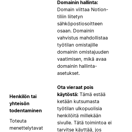
Domainin hallinta:
Domain viittaa Notion-
tiliin liitetyn
sähköpostiosoitteen
osaan. Domainin
vahvistus mahdollistaa
työtilan omistajille
domainin omistajuuden
vaatimisen, mikä avaa
domainin hallinta-
asetukset.
Ota vieraat pois
käytöstä:
Tämä estää
Henkilön tai
ketään kutsumasta
yhteisön
työtilan ulkopuolisia
todentaminen
henkilöitä millekään
Toteuta
sivulle. Tätä toimintoa ei
menettelytavat
tarvitse käyttää, jos