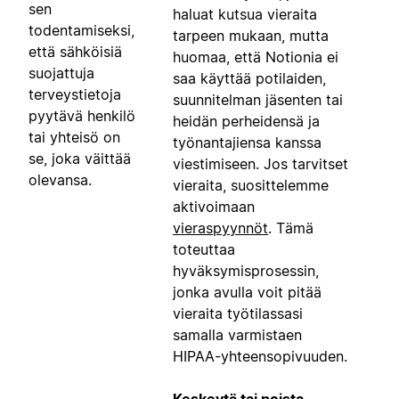
sen
haluat kutsua vieraita
todentamiseksi,
tarpeen mukaan, mutta
että sähköisiä
huomaa, että Notionia ei
suojattuja
saa käyttää potilaiden,
terveystietoja
suunnitelman jäsenten tai
pyytävä henkilö
heidän perheidensä ja
tai yhteisö on
työnantajiensa kanssa
se, joka väittää
viestimiseen. Jos tarvitset
olevansa.
vieraita, suosittelemme
aktivoimaan
vieraspyynnöt
. Tämä
toteuttaa
hyväksymisprosessin,
jonka avulla voit pitää
vieraita työtilassasi
samalla varmistaen
HIPAA-yhteensopivuuden.