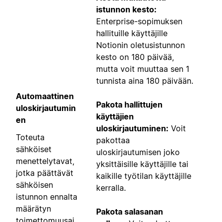
istunnon kesto:
Enterprise-sopimuksen
hallituille käyttäjille
Notionin oletusistunnon
kesto on 180 päivää,
mutta voit muuttaa sen 1
tunnista aina 180 päivään.
Automaattinen
Pakota hallittujen
uloskirjautumin
käyttäjien
en
uloskirjautuminen:
Voit
Toteuta
pakottaa
sähköiset
uloskirjautumisen joko
menettelytavat,
yksittäisille käyttäjille tai
jotka päättävät
kaikille työtilan käyttäjille
sähköisen
kerralla.
istunnon ennalta
määrätyn
Pakota salasanan
toimettomuusaj