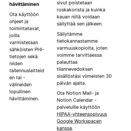
sivut poistetaan
hävittäminen
roskakorista ja kuinka
Ota käyttöön
kauan niitä voidaan
ohjeet ja
säilyttää sen jälkeen.
toimintatavat,
Säilytämme
joilla
tietokannastamme
varmistetaan
varmuuskopioita, joten
sähköisten PHI-
voimme tarvittaessa
tietojen sekä
palauttaa
niiden
tilannevedoksen
tallennuslaitteid
sisällöstäsi viimeisten 30
en tai -
päivän ajalta.
välineiden
lopullinen
Ota Notion Mail- ja
hävittäminen.
Notion Calendar -
palveluille käyttöön
HIPAA-yhteensopivuus
Google Workspacen
kanssa
.