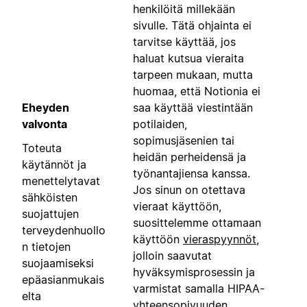
henkilöitä millekään
sivulle. Tätä ohjainta ei
tarvitse käyttää, jos
haluat kutsua vieraita
tarpeen mukaan, mutta
huomaa, että Notionia ei
Eheyden
saa käyttää viestintään
valvonta
potilaiden,
sopimusjäsenien tai
Toteuta
heidän perheidensä ja
käytännöt ja
työnantajiensa kanssa.
menettelytavat
Jos sinun on otettava
sähköisten
vieraat käyttöön,
suojattujen
suosittelemme ottamaan
terveydenhuollo
käyttöön
vieraspyynnöt
,
n tietojen
jolloin saavutat
suojaamiseksi
hyväksymisprosessin ja
epäasianmukais
varmistat samalla HIPAA-
elta
yhteensopivuuden.