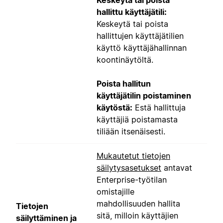
Keskeytä tai poista
hallittu käyttäjätili:
Keskeytä tai poista
hallittujen käyttäjätilien
käyttö käyttäjähallinnan
koontinäytöltä.
Poista hallitun
käyttäjätilin poistaminen
käytöstä:
Estä hallittuja
käyttäjiä poistamasta
tiliään itsenäisesti.
Mukautetut tietojen
säilytysasetukset
antavat
Enterprise-työtilan
omistajille
mahdollisuuden hallita
Tietojen
sitä, milloin käyttäjien
säilyttäminen ja