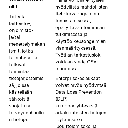
ollit
hyödyllistä mahdollisten
tietoturvaongelmien
Toteuta
tunnistamisessa,
laitteisto-,
epäilyttävän toiminnan
ohjelmisto-
tutkimisessa ja
ja/tai
käyttöoikeusongelmien
menettelymekan
vianmäärityksessä.
ismit, jotka
Työtilan tarkastusloki
tallentavat ja
voidaan viedä CSV-
tutkivat
muodossa.
toimintaa
tietojärjestelmis
Enterprise-asiakkaat
sä, joissa
voivat myös hyödyntää
käsitellään
Data Loss Prevention
sähköisiä
(DLP) -
suojattuja
kumppaniyhteyksiä
terveydenhuollo
arkaluonteisten tietojen
n tietoja.
löytämiseksi,
luokittelemiseksi ja