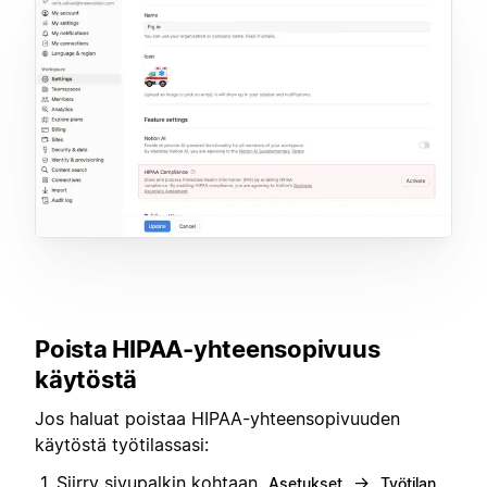
Poista HIPAA-yhteensopivuus
käytöstä
Jos haluat poistaa HIPAA-yhteensopivuuden
käytöstä työtilassasi:
Siirry sivupalkin kohtaan
→
Asetukset
Työtilan