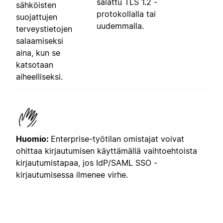
salattu TLS 1.2 -
sähköisten
protokollalla tai
suojattujen
uudemmalla.
terveystietojen
salaamiseksi
aina, kun se
katsotaan
aiheelliseksi.
Huomio:
Enterprise-työtilan omistajat voivat
ohittaa kirjautumisen käyttämällä vaihtoehtoista
kirjautumistapaa, jos IdP/SAML SSO -
kirjautumisessa ilmenee virhe.