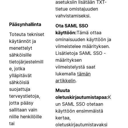
asetuksiin lisätään TXT-
tietue omistajuuden
vahvistamiseksi.
Pääsynhallinta
Ota SAML SSO
käyttöön:
Tämä ottaa
Toteuta tekniset
ominaisuuden käyttöön ja
käytännöt ja
viimeistelee määrityksen.
menettelyt
Lisätietoja SAML SSO -
sähköisille
määrityksen
tietojärjestelmill
viimeistelystä saat
e, jotka
lukemalla
tämän
ylläpitävät
artikkelin
.
sähköisiä
suojattuja
Muuta
terveystietoja,
oletuskirjautumistapaa:
K
jotta pääsy
un SAML SSO otetaan
sallitaan vain
käyttöön ensimmäistä
niille henkilöille
kertaa,
tai
oletuskirjautumistavaksi