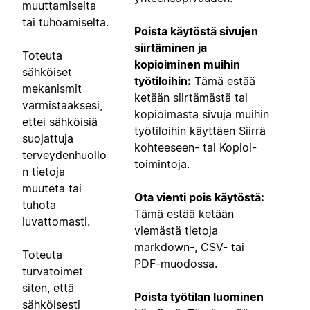
muuttamiselta
tai tuhoamiselta.
Poista käytöstä sivujen
siirtäminen ja
Toteuta
kopioiminen muihin
sähköiset
työtiloihin:
Tämä estää
mekanismit
ketään siirtämästä tai
varmistaaksesi,
kopioimasta sivuja muihin
ettei sähköisiä
työtiloihin käyttäen Siirrä
suojattuja
kohteeseen- tai Kopioi-
terveydenhuollo
toimintoja.
n tietoja
muuteta tai
Ota vienti pois käytöstä:
tuhota
Tämä estää ketään
luvattomasti.
viemästä tietoja
markdown-, CSV- tai
Toteuta
PDF-muodossa.
turvatoimet
siten, että
Poista työtilan luominen
sähköisesti