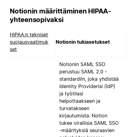
Notionin määrittäminen HIPAA-
yhteensopivaksi
HIPAA:n tekniset
suojausvaatimuk
Notionin tukiasetukset
set
Notionin SAML SSO
perustuu SAML 2.0 -
standardiin, joka yhdistää
Identity Providerisi (IdP)
ja työtilasi
helpottaakseen ja
turvatakseen
kirjautumista. Notion
tukee virallisia SAML SSO
-määrityksiä seuraavien