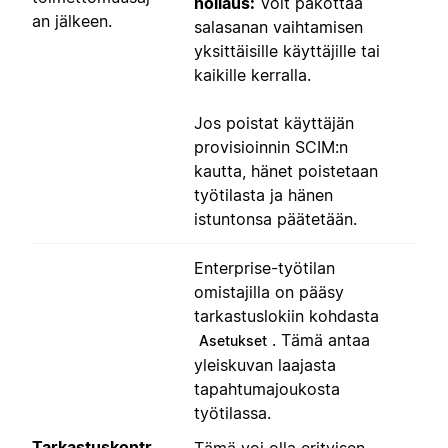
nollaus:
Voit pakottaa
an jälkeen.
salasanan vaihtamisen
yksittäisille käyttäjille tai
kaikille kerralla.
Jos poistat käyttäjän
provisioinnin SCIM:n
kautta, hänet poistetaan
työtilasta ja hänen
istuntonsa päätetään.
Enterprise-työtilan
omistajilla on pääsy
tarkastuslokiin kohdasta
. Tämä antaa
Asetukset
yleiskuvan laajasta
tapahtumajoukosta
työtilassa.
Tarkastuskontr
Tämä voi olla erityisen