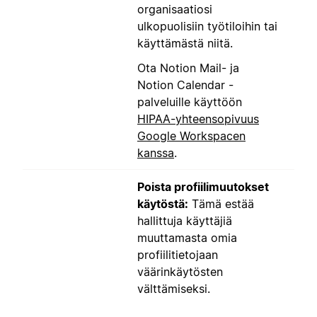
organisaatiosi
ulkopuolisiin työtiloihin tai
käyttämästä niitä.
Ota Notion Mail- ja
Notion Calendar -
palveluille käyttöön
HIPAA-yhteensopivuus
Google Workspacen
kanssa
.
Poista profiilimuutokset
käytöstä:
Tämä estää
hallittuja käyttäjiä
muuttamasta omia
profiilitietojaan
väärinkäytösten
välttämiseksi.