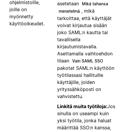
ohjelmistoille,
asetetaan
Mikä tahansa
joille on
, mikä
menetelmä
myönnetty
tarkoittaa, että käyttäjät
käyttöoikeudet.
voivat kirjautua sisään
joko SAML:n kautta tai
tavallisella
kirjautumistavalla.
Asettamalla vaihtoehdon
tilaan
Vain SAML SSO
pakotat SAML:n käyttöön
työtilassasi hallituille
käyttäjille, joiden
yrityssähköposti on
vahvistettu.
Linkitä muita työtiloja:
Jos
sinulla on useampi kuin
yksi työtila, jonka haluat
määrittää SSO:n kanssa,