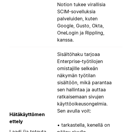
Notion tukee virallisia
SCIM-sovelluksia
palveluiden, kuten
Google, Gusto, Okta,
OneLogin ja Rippling,
kanssa.
Sisältöhaku tarjoaa
Enterprise-työtilojen
omistajille selkeän
näkymän työtilan
sisältöön, mikä parantaa
sen hallintaa ja auttaa
ratkaisemaan sivujen
käyttöoikeusongelmia.
Sen avulla voit:
Hätäkäyttömen
ettely
• tarkastella, kenellä on
Laadi (ja toteuta