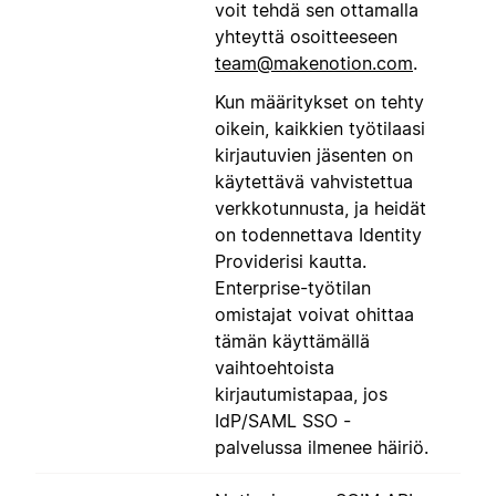
voit tehdä sen ottamalla
yhteyttä osoitteeseen
team@makenotion.com
.
Kun määritykset on tehty
oikein, kaikkien työtilaasi
kirjautuvien jäsenten on
käytettävä vahvistettua
verkkotunnusta, ja heidät
on todennettava Identity
Providerisi kautta.
Enterprise-työtilan
omistajat voivat ohittaa
tämän käyttämällä
vaihtoehtoista
kirjautumistapaa, jos
IdP/SAML SSO -
palvelussa ilmenee häiriö.