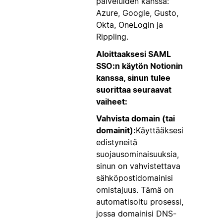
palveluiden kanssa:
Azure, Google, Gusto,
Okta, OneLogin ja
Rippling.
Aloittaaksesi SAML
SSO:n käytön Notionin
kanssa, sinun tulee
suorittaa seuraavat
vaiheet:
Vahvista domain (tai
domainit):
Käyttääksesi
edistyneitä
suojausominaisuuksia,
sinun on vahvistettava
sähköpostidomainisi
omistajuus. Tämä on
automatisoitu prosessi,
jossa domainisi DNS-