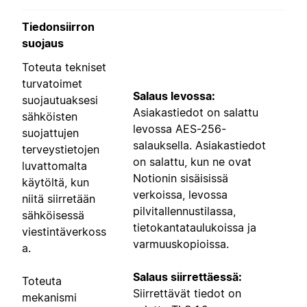
Tiedonsiirron
suojaus
Toteuta tekniset
turvatoimet
Salaus levossa:
suojautuaksesi
Asiakastiedot on salattu
sähköisten
levossa AES-256-
suojattujen
salauksella. Asiakastiedot
terveystietojen
on salattu, kun ne ovat
luvattomalta
Notionin sisäisissä
käytöltä, kun
verkoissa, levossa
niitä siirretään
pilvitallennustilassa,
sähköisessä
tietokantataulukoissa ja
viestintäverkoss
varmuuskopioissa.
a.
Salaus siirrettäessä:
Toteuta
Siirrettävät tiedot on
mekanismi