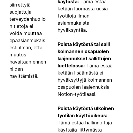
käytöstä:
Tämä estää
siirrettyjä
ketään luomasta uusia
suojattuja
työtiloja ilman
terveydenhuollo
asianmukaista
n tietoja ei
hyväksyntää.
voida muuttaa
epäasianmukais
Poista käytöstä tai salli
esti ilman, että
kolmannen osapuolen
muutos
laajennukset sallittujen
havaitaan ennen
luettelossa:
Tämä estää
niiden
ketään lisäämästä ei-
hävittämistä.
hyväksyttyjä kolmannen
osapuolen laajennuksia
Notion-työtilaasi.
Poista käytöstä ulkoinen
työtilan käyttöoikeus:
Tämä estää hallinnoituja
käyttäjiä liittymästä