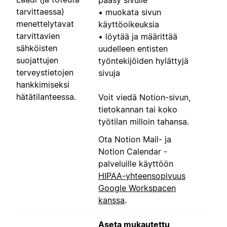
pääsy sivulle
tarvittaessa)
• muokata sivun
menettelytavat
käyttöoikeuksia
tarvittavien
• löytää ja määrittää
sähköisten
uudelleen entisten
suojattujen
työntekijöiden hylättyjä
terveystietojen
sivuja
hankkimiseksi
hätätilanteessa.
Voit viedä Notion-sivun,
tietokannan tai koko
työtilan milloin tahansa.
Ota Notion Mail- ja
Notion Calendar -
palveluille käyttöön
HIPAA-yhteensopivuus
Google Workspacen
kanssa
.
Aseta mukautettu