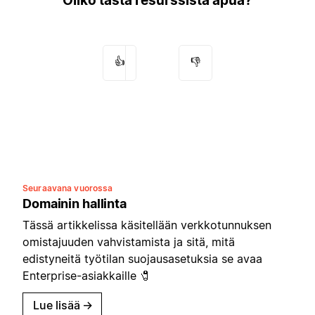
Oliko tästä resurssista apua?
👍
👎
Seuraavana vuorossa
Domainin hallinta
Tässä artikkelissa käsitellään verkkotunnuksen
omistajuuden vahvistamista ja sitä, mitä
edistyneitä työtilan suojausasetuksia se avaa
Enterprise-asiakkaille 🧷
Lue lisää
→