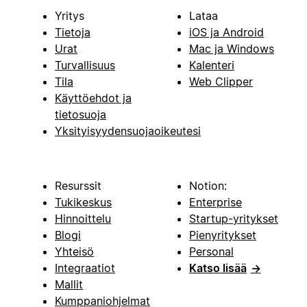
Yritys
Lataa
Tietoja
iOS ja Android
Urat
Mac ja Windows
Turvallisuus
Kalenteri
Tila
Web Clipper
Käyttöehdot ja
tietosuoja
Yksityisyydensuojaoikeutesi
Resurssit
Notion:
Tukikeskus
Enterprise
Hinnoittelu
Startup-yritykset
Blogi
Pienyritykset
Yhteisö
Personal
Integraatiot
Katso lisää
→
Mallit
Kumppaniohjelmat