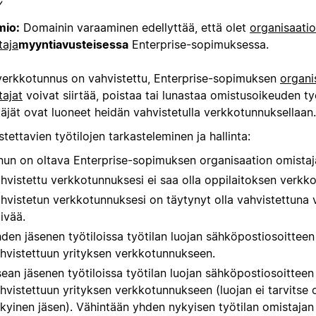
io:
Domainin varaaminen edellyttää, että olet
organisaati
taja
myyntiavusteisessa
Enterprise-sopimuksessa.
verkkotunnus on vahvistettu, Enterprise-sopimuksen
organi
tajat
voivat siirtää, poistaa tai lunastaa omistusoikeuden työ
äjät ovat luoneet heidän vahvistetulla verkkotunnuksellaan.
tettavien työtilojen tarkasteleminen ja hallinta:
nun on oltava Enterprise-sopimuksen organisaation omistaj
hvistettu verkkotunnuksesi ei saa olla oppilaitoksen verkk
hvistetun verkkotunnuksesi on täytynyt olla vahvistettuna 
ivää.
den jäsenen työtiloissa työtilan luojan sähköpostiosoitteen
hvistettuun yrityksen verkkotunnukseen.
ean jäsenen työtiloissa työtilan luojan sähköpostiosoitteen
hvistettuun yrityksen verkkotunnukseen (luojan ei tarvitse o
kyinen jäsen). Vähintään yhden nykyisen työtilan omistajan 