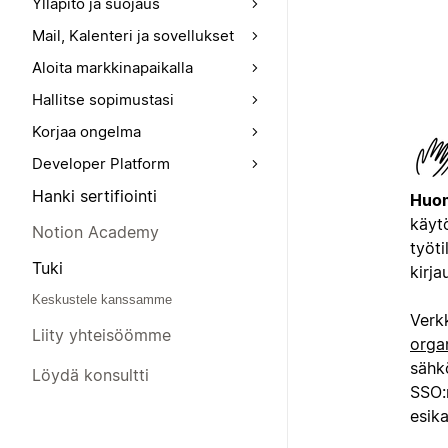
Ylläpito ja suojaus
Mail, Kalenteri ja sovellukset
Aloita markkinapaikalla
Hallitse sopimustasi
Korjaa ongelma
Developer Platform
Hanki sertifiointi
Huom
käytö
Notion Academy
työti
Tuki
kirja
Keskustele kanssamme
Verk
Liity yhteisöömme
orga
sähk
Löydä konsultti
SSO:
esika