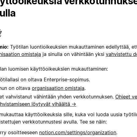
yttöoikeuksia verkkotunnukse
ulla
io:
Työtilan luontioikeuksien mukauttaminen edellyttää, et
nisaation omistaja
ja sinulla on vähintään yksi
vahvistettu 
ilan luomisen käyttöoikeuksien mukauttaminen:
ötilallasi on oltava Enterprise-sopimus.
nun on oltava
organisaation omistaja
.
et vahvistanut vähintään yhden verkkotunnuksen.
Ohjeet v
hvistamiseen löytyvät ylhäältä →
mukauttaa käyttöoikeuksia sille, kuka voi luoda uusia työtil
stettujen verkkotunnustesi avulla. Tee se näin:
irry osoitteeseen
notion.com/settings/organization
.