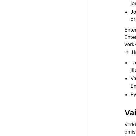
jo
Jo
or
Enter
Enter
verk
→
Ha
Ta
jä
Va
En
Py
Vai
Verk
omis