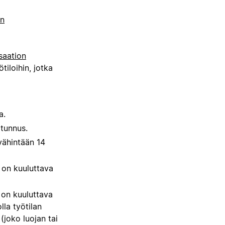
on
saation
tiloihin, jotka
a.
otunnus.
vähintään 14
 on kuuluttava
 on kuuluttava
lla työtilan
(joko luojan tai