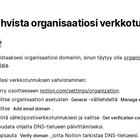
hvista organisaatiosi verkko
istaaksesi organisaatiosi domainin, sinun täytyy olla
organi
taja
.
ilasi verkkotunnuksen vahvistaminen:
irry osoitteeseen
notion.com/settings/organization
.
litse organisaation asetusten
-välilehdeltä
General
Manage e
litse
.
Add email domain
ötä sähköpostiverkkotunnuksesi ja valitse
Get verification c
udata ohjeita DNS-tietueen päivittämiseksi.
apsauta
, jotta Notion tarkistaa DNS-tietueesi.
Verify domain