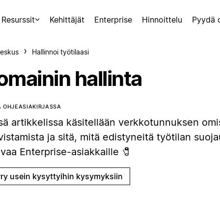
Resurssit
Kehittäjät
Enterprise
Hinnoittelu
Pyydä 
eskus
Hallinnoi työtilaasi
omainin hallinta
 OHJEASIAKIRJASSA
sä artikkelissa käsitellään verkkotunnuksen om
istamista ja sitä, mitä edistyneitä työtilan suoj
vaa Enterprise-asiakkaille 🧷
rry usein kysyttyihin kysymyksiin