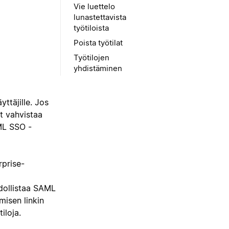
Vie luettelo
lunastettavista
työtiloista
Poista työtilat
Työtilojen
yhdistäminen
ttäjille. Jos
it vahvistaa
ML SSO -
rprise-
dollistaa SAML
misen linkin
iloja.