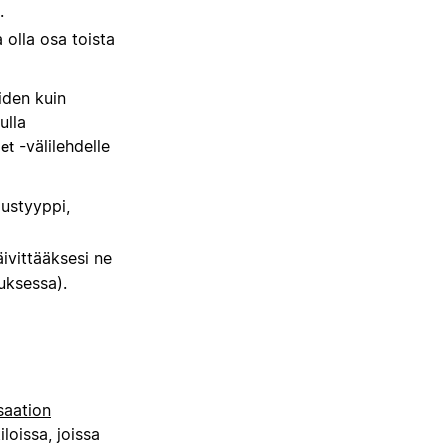
.
 olla osa toista
iden kuin
ulla
-välilehdelle
set
mustyyppi,
ivittääksesi ne
uksessa).
saation
loissa, joissa