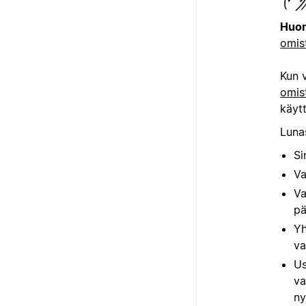
Huom
omis
Kun 
omis
käytt
Lunas
Si
Va
Va
pä
Yh
va
Us
va
ny