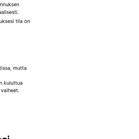
unnuksen
lisesti.
ksesi tila on
issa, mutta
n kuluttua
 vaiheet.