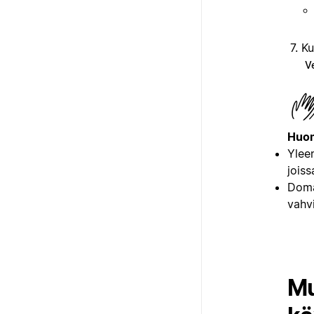
Ku
Ve
Huom
Ylee
joiss
Doma
vahvi
Mu