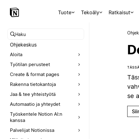
Tuote
Tekoäly
Ratkaisut
Ohjek
Hae ohjekeskuksesta
Ohjekeskus
D
Aloita
Työtilan perusteet
TÄSSÄ
Create & format pages
Täs
Rakenna tietokantoja
vahv
Jaa & tee yhteistyötä
se a
Automaatio ja yhteydet
Sii
Työskentele Notion AI:n
kanssa
Palvelijat Notionissa