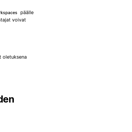
päälle
orkspaces
tajat voivat
t oletuksena
den