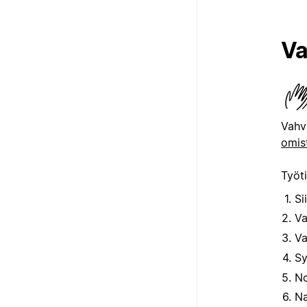
Va
Vahv
omis
Työt
Si
Va
Va
Sy
No
N