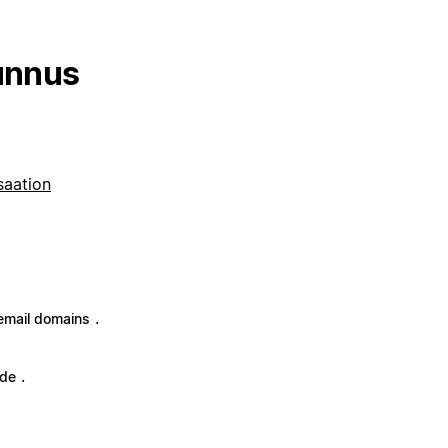
tunnus
saation
.
mail domains
.
ode