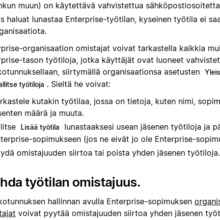
nkun muun) on käytettävä vahvistettua sähköpostiosoitetta
s haluat lunastaa Enterprise-työtilan, kyseinen työtila ei saa
ganisaatiota.
prise-organisaation omistajat voivat tarkastella kaikkia mu
prise-tason työtiloja, jotka käyttäjät ovat luoneet vahvistet
kotunnuksellaan, siirtymällä organisaationsa asetusten
Ylei
. Sieltä he voivat:
llitse työtiloja
rkastele kutakin työtilaa, jossa on tietoja, kuten nimi, sopi
senten määrä ja muuta.
litse
lunastaaksesi usean jäsenen työtiloja ja pä
Lisää työtila
terprise-sopimukseen (jos ne eivät jo ole Enterprise-sopim
ydä omistajuuden siirtoa tai poista yhden jäsenen työtiloja.
hda työtilan omistajuus.
kotunnuksen hallinnan avulla Enterprise-sopimuksen
organi
tajat
voivat pyytää omistajuuden siirtoa yhden jäsenen työti