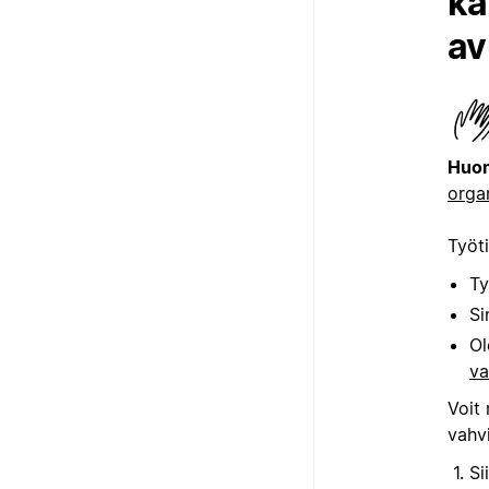
kä
av
Huom
orga
Työt
Ty
Si
Ol
va
Voit 
vahvi
Si