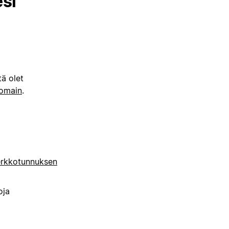
si
tä olet
domain
.
erkkotunnuksen
oja