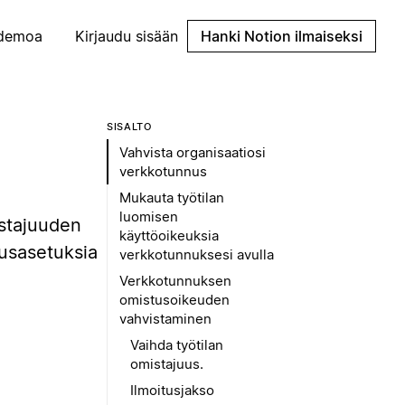
demoa
Kirjaudu sisään
Hanki Notion ilmaiseksi
SISÄLTÖ
Vahvista organisaatiosi
verkkotunnus
Mukauta työtilan
luomisen
istajuuden
käyttöoikeuksia
ausasetuksia
verkkotunnuksesi avulla
Verkkotunnuksen
omistusoikeuden
vahvistaminen
Vaihda työtilan
omistajuus.
Ilmoitusjakso