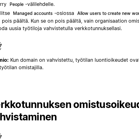
irry
-välilehdelle.
People
litse
-osiossa
Managed accounts
Allow users to create new w
i pois päältä. Kun se on pois päältä, vain organisaation omis
oda uusia työtiloja vahvistetulla verkkotunnuksellasi.
io:
Kun domain on vahvistettu, työtilan luontioikeudet ova
työtilan omistajilla.
rkkotunnuksen omistusoikeu
hvistaminen