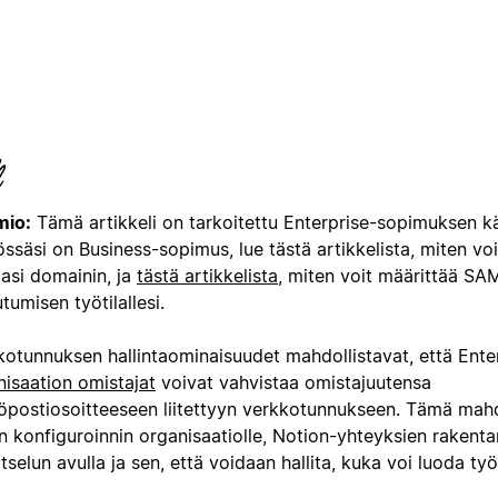
io:
Tämä artikkeli on tarkoitettu Enterprise-sopimuksen käy
ssäsi on Business-sopimus, lue tästä artikkelista, miten vo
lasi domainin, ja
tästä artikkelista
, miten voit määrittää SA
utumisen työtilallesi.
kotunnuksen hallintaominaisuudet mahdollistavat, että Ente
nisaation omistajat
voivat vahvistaa omistajuutensa
öpostiosoitteeseen liitettyyn verkkotunnukseen. Tämä mah
n konfiguroinnin organisaatiolle, Notion-yhteyksien rakenta
tselun avulla ja sen, että voidaan hallita, kuka voi luoda työt