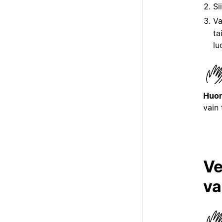
Si
Va
ta
lu
Huom
vain 
Ve
va