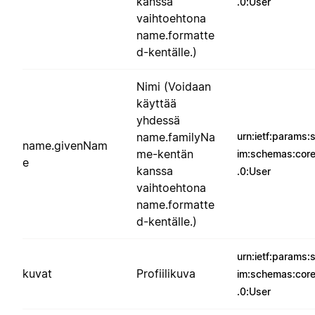
kanssa
.0:User
vaihtoehtona
name.formatte
d-kentälle.)
Nimi (Voidaan
käyttää
yhdessä
name.familyNa
urn:ietf:params:
name.givenNam
me-kentän
im:schemas:core
e
kanssa
.0:User
vaihtoehtona
name.formatte
d-kentälle.)
urn:ietf:params:
kuvat
Profiilikuva
im:schemas:core
.0:User