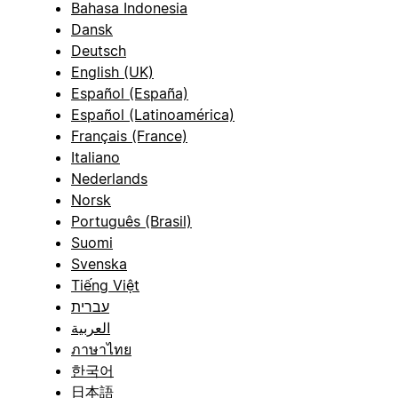
Bahasa Indonesia
Dansk
Deutsch
English (UK)
Español (España)
Español (Latinoamérica)
Français (France)
Italiano
Nederlands
Norsk
Português (Brasil)
Suomi
Svenska
Tiếng Việt
עברית
العربية
ภาษาไทย
한국어
日本語