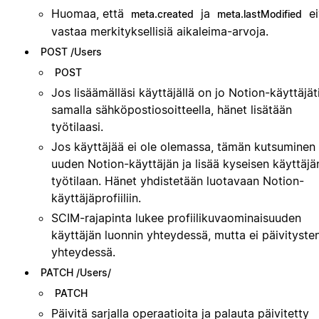
Huomaa, että
ja
ei
meta.created
meta.lastModified
vastaa merkityksellisiä aikaleima-arvoja.
POST /Users
POST
Jos lisäämälläsi käyttäjällä on jo Notion-käyttäjäti
samalla sähköpostiosoitteella, hänet lisätään
työtilaasi.
Jos käyttäjää ei ole olemassa, tämän kutsuminen 
uuden Notion-käyttäjän ja lisää kyseisen käyttäjä
työtilaan. Hänet yhdistetään luotavaan Notion-
käyttäjäprofiiliin.
SCIM-rajapinta lukee profiilikuvaominaisuuden
käyttäjän luonnin yhteydessä, mutta ei päivityste
yhteydessä.
PATCH /Users/
PATCH
Päivitä sarjalla operaatioita ja palauta päivitetty