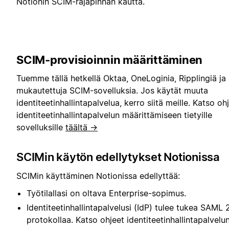
Notionin SCIM-rajapinnan kautta.
SCIM-provisioinnin määrittäminen
Tuemme tällä hetkellä Oktaa, OneLoginia, Ripplingiä ja
mukautettuja SCIM-sovelluksia. Jos käytät muuta
identiteetinhallintapalvelua, kerro siitä meille. Katso oh
identiteetinhallintapalvelun määrittämiseen tietyille
sovelluksille
täältä →
SCIMin käytön edellytykset Notionissa
SCIMin käyttäminen Notionissa edellyttää:
Työtilallasi on oltava Enterprise-sopimus.
Identiteetinhallintapalvelusi (IdP) tulee tukea SAML 2
protokollaa. Katso ohjeet identiteetinhallintapalvelu