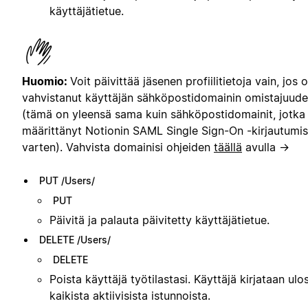
käyttäjätietue.
Huomio:
Voit päivittää jäsenen profiilitietoja vain, jos o
vahvistanut käyttäjän sähköpostidomainin omistajuud
(tämä on yleensä sama kuin sähköpostidomainit, jotka 
määrittänyt Notionin SAML Single Sign-On -kirjautumis
varten). Vahvista domainisi ohjeiden
täällä
avulla →
PUT /Users/
PUT
Päivitä ja palauta päivitetty käyttäjätietue.
DELETE /Users/
DELETE
Poista käyttäjä työtilastasi. Käyttäjä kirjataan ulo
kaikista aktiivisista istunnoista.