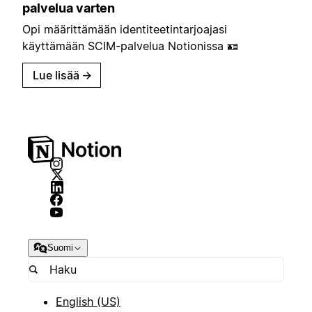
palvelua varten
Opi määrittämään identiteetintarjoajasi
käyttämään SCIM-palvelua Notionissa 🪪
Lue lisää
→
Suomi
English (US)