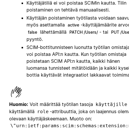
Käyttäjätiliä ei voi poistaa SCIMin kautta. Tilin
poistaminen on tehtävä manuaalisesti.
Käyttäjän poistaminen työtilasta voidaan saav
myös asettamalla
-käyttäjämäärite arvo
active
lähettämällä
- tai
false
PATCH /Users/
PUT /Use
pyyntö.
SCIM-bottitunnisteen luonutta työtilan omistaja
voi poistaa API:n kautta. Kun työtilan omistaja
poistetaan SCIM API:n kautta, kaikki hänen
luomansa tunnisteet mitätöidään ja kaikki kyse
bottia käyttävät integraatiot lakkaavat toimima
Huomio:
Voit määrittää työtilan tasoja
käyttäjille
käyttämällä
-attribuuttia, joka on laajennus ole
role
olevaan käyttäjäskeemaan. Muoto on:
\"urn:ietf:params:scim:schemas:extension: