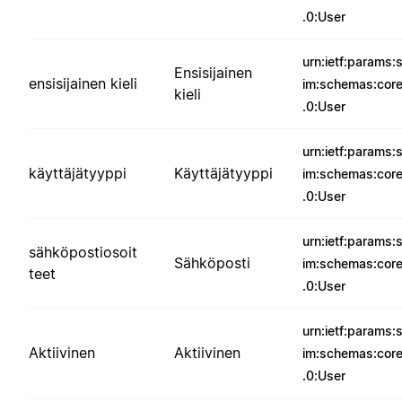
.0:User
urn:ietf:params:
Ensisijainen
ensisijainen kieli
im:schemas:core
kieli
.0:User
urn:ietf:params:
käyttäjätyyppi
Käyttäjätyyppi
im:schemas:core
.0:User
urn:ietf:params:
sähköpostiosoit
Sähköposti
im:schemas:core
teet
.0:User
urn:ietf:params:
Aktiivinen
Aktiivinen
im:schemas:core
.0:User