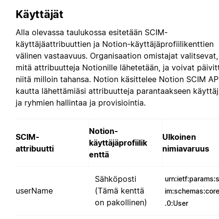
Käyttäjät
Alla olevassa taulukossa esitetään SCIM-
käyttäjäattribuuttien ja Notion-käyttäjäprofiilikenttien
välinen vastaavuus. Organisaation omistajat valitsevat,
mitä attribuutteja Notionille lähetetään, ja voivat päivit
niitä milloin tahansa. Notion käsittelee Notion SCIM AP
kautta lähettämiäsi attribuutteja parantaakseen käyttäj
ja ryhmien hallintaa ja provisiointia.
Notion-
SCIM-
Ulkoinen
käyttäjäprofiilik
attribuutti
nimiavaruus
enttä
Sähköposti
urn:ietf:params:
userName
(Tämä kenttä
im:schemas:core
on pakollinen)
.0:User