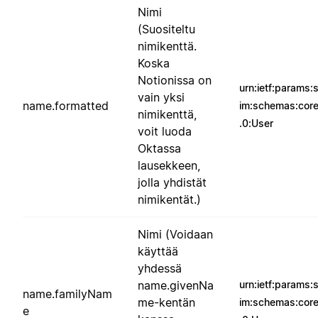
Nimi
(Suositeltu
nimikenttä.
Koska
Notionissa on
urn:ietf:params:
vain yksi
name.formatted
im:schemas:core
nimikenttä,
.0:User
voit luoda
Oktassa
lausekkeen,
jolla yhdistät
nimikentät.)
Nimi (Voidaan
käyttää
yhdessä
name.givenNa
urn:ietf:params:
name.familyNam
me-kentän
im:schemas:core
e