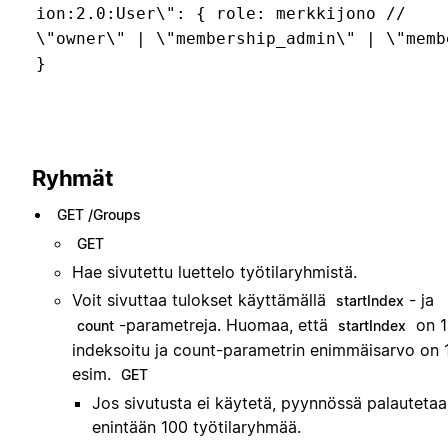
ion:2.0:User\": { role: merkkijono //
\"owner\" | \"membership_admin\" | \"memb
}
Ryhmät
GET /Groups
GET
Hae sivutettu luettelo työtilaryhmistä.
Voit sivuttaa tulokset käyttämällä
- ja
startIndex
-parametreja. Huomaa, että
on 1
count
startIndex
indeksoitu ja count-parametrin enimmäisarvo on 
esim.
GET
Jos sivutusta ei käytetä, pyynnössä palauteta
enintään 100 työtilaryhmää.