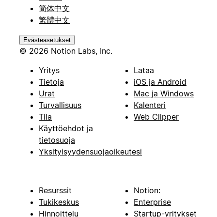
简体中文
繁體中文
Evästeasetukset
© 2026 Notion Labs, Inc.
Yritys
Lataa
Tietoja
iOS ja Android
Urat
Mac ja Windows
Turvallisuus
Kalenteri
Tila
Web Clipper
Käyttöehdot ja
tietosuoja
Yksityisyydensuojaoikeutesi
Resurssit
Notion:
Tukikeskus
Enterprise
Hinnoittelu
Startup-yritykset