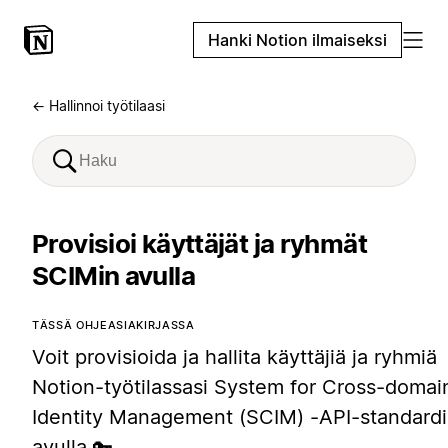
Hanki Notion ilmaiseksi
← Hallinnoi työtilaasi
Provisioi käyttäjät ja ryhmät
SCIMin avulla
TÄSSÄ OHJEASIAKIRJASSA
Voit provisioida ja hallita käyttäjiä ja ryhmiä
Notion-työtilassasi System for Cross-domai
Identity Management (SCIM) -API-standard
avulla 🔑