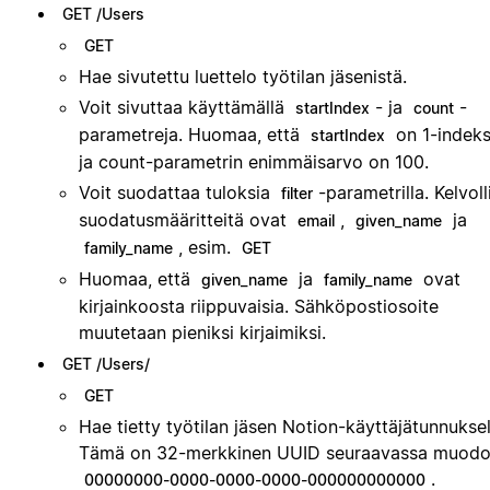
GET /Users
GET
Hae sivutettu luettelo työtilan jäsenistä.
Voit sivuttaa käyttämällä
- ja
-
startIndex
count
parametreja. Huomaa, että
on 1-indeks
startIndex
ja count-parametrin enimmäisarvo on 100.
Voit suodattaa tuloksia
-parametrilla. Kelvoll
filter
suodatusmääritteitä ovat
,
ja
email
given_name
, esim.
family_name
GET
Huomaa, että
ja
ovat
given_name
family_name
kirjainkoosta riippuvaisia. Sähköpostiosoite
muutetaan pieniksi kirjaimiksi.
GET /Users/
GET
Hae tietty työtilan jäsen Notion-käyttäjätunnuksel
Tämä on 32-merkkinen UUID seuraavassa muodo
.
00000000-0000-0000-0000-000000000000