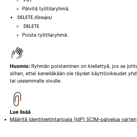
Päivitä työtilaryhmä.
DELETE /Groups/
DELETE
Poista työtilaryhmä.
Huomio:
Ryhmän poistaminen on kiellettyä, jos se johta
siihen, ettei kenelläkään ole täydet käyttöoikeudet yhd
tai useammalle sivulle.
Lue lisää
Määritä identiteetintarjoaja (IdP) SCIM-palvelua varten