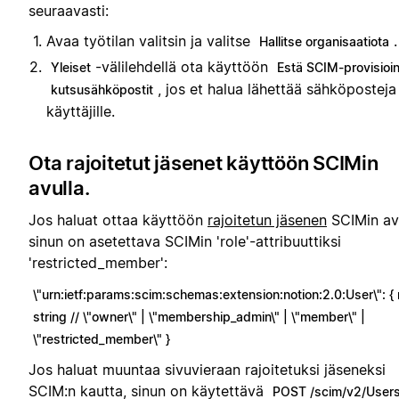
seuraavasti:
Avaa työtilan valitsin ja valitse
.
Hallitse organisaatiota
-välilehdellä ota käyttöön
Yleiset
Estä SCIM-provisioin
, jos et halua lähettää sähköposteja
kutsusähköpostit
käyttäjille.
Ota rajoitetut jäsenet käyttöön SCIMin
avulla.
Jos haluat ottaa käyttöön
rajoitetun jäsenen
SCIMin avu
sinun on asetettava SCIMin 'role'-attribuuttiksi
'restricted_member':
\"urn:ietf:params:scim:schemas:extension:notion:2.0:User\": { r
string // \"owner\" | \"membership_admin\" | \"member\" |
\"restricted_member\" }
Jos haluat muuntaa sivuvieraan rajoitetuksi jäseneksi
SCIM:n kautta, sinun on käytettävä
POST /scim/v2/User