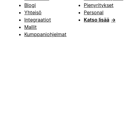
Blogi
Pienyritykset
Yhteisö
Personal
Integraatiot
Katso lisää
→
Mallit
Kumppaniohjelmat