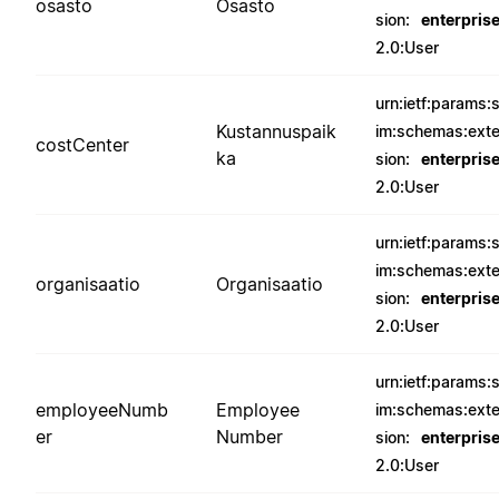
osasto
Osasto
sion:
enterpris
2.0:User
urn:ietf:params:
Kustannuspaik
im:schemas:ext
costCenter
ka
sion:
enterpris
2.0:User
urn:ietf:params:
im:schemas:ext
organisaatio
Organisaatio
sion:
enterpris
2.0:User
urn:ietf:params:
employeeNumb
Employee
im:schemas:ext
er
Number
sion:
enterpris
2.0:User