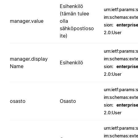
Esihenkilö
urn:ietf:params:
(tämän tulee
im:schemas:ext
manager.value
olla
sion:
enterpris
sähköpostioso
2.0:User
ite)
urn:ietf:params:
manager.display
im:schemas:ext
Esihenkilö
Name
sion:
enterpris
2.0:User
urn:ietf:params:
im:schemas:ext
osasto
Osasto
sion:
enterpris
2.0:User
urn:ietf:params:
im:schemas:ext