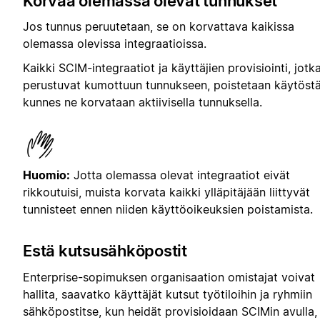
Korvaa olemassa olevat tunnukset
Jos tunnus peruutetaan, se on korvattava kaikissa
olemassa olevissa integraatioissa.
Kaikki SCIM-integraatiot ja käyttäjien provisiointi, jotk
perustuvat kumottuun tunnukseen, poistetaan käytöstä
kunnes ne korvataan aktiivisella tunnuksella.
Huomio:
Jotta olemassa olevat integraatiot eivät
rikkoutuisi, muista korvata kaikki ylläpitäjään liittyvät
tunnisteet ennen niiden käyttöoikeuksien poistamista.
Estä kutsusähköpostit
Enterprise-sopimuksen organisaation omistajat voivat
hallita, saavatko käyttäjät kutsut työtiloihin ja ryhmiin
sähköpostitse, kun heidät provisioidaan SCIMin avulla,