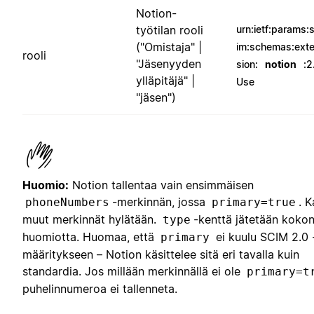
Notion-
työtilan rooli
urn:ietf:params:
("Omistaja" |
im:schemas:ext
rooli
"Jäsenyyden
sion:
notion
:2
ylläpitäjä" |
Use
"jäsen")
Huomio:
Notion tallentaa vain ensimmäisen
-merkinnän, jossa
. K
phoneNumbers
primary=true
muut merkinnät hylätään.
-kenttä jätetään koko
type
huomiotta. Huomaa, että
ei kuulu SCIM 2.0 
primary
määritykseen – Notion käsittelee sitä eri tavalla kuin
standardia. Jos millään merkinnällä ei ole
primary=t
puhelinnumeroa ei tallenneta.