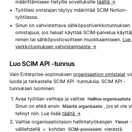
määrittämiseen tietyille sovelluksille
täältä →
Työtilasi omistajan täytyy määrittää SCIM Notion-
työtilassa.
Sinun on vahvistettava sähköpostiverkkotunnuksen
omistajuus, jos haluat käyttää SCIM-palvelua käyttä
nimen tai sähköpostiosoitteen muokkaamiseen.
Lue 
verkkotunnuksen vahvistamisesta →
Luo SCIM API -tunnus
Vain Enterprise-sopimuksen
organisaation omistajat
vo
luoda ja tarkastella SCIM API -tunnuksia. SCIM API -
tunnuksen luominen:
Avaa työtilan vaihtaja ja valitse
Hallitse organisaatiota
Sinun on ehkä ensin
, jos et ole v
Määritä organisaatio
tehnyt niin. Lue lisää
täältä →
Valitse organisaatiotason hallintatyökalujen
-
Yleiset
välilehdellä
kohdan
vierestä.
>
SCIM-provisiointi