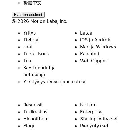
繁體中文
Evästeasetukset
© 2026 Notion Labs, Inc.
Yritys
Lataa
Tietoja
iOS ja Android
Urat
Mac ja Windows
Turvallisuus
Kalenteri
Tila
Web Clipper
Käyttöehdot ja
tietosuoja
Yksityisyydensuojaoikeutesi
Resurssit
Notion:
Tukikeskus
Enterprise
Hinnoittelu
Startup-yritykset
Blogi
Pienyritykset