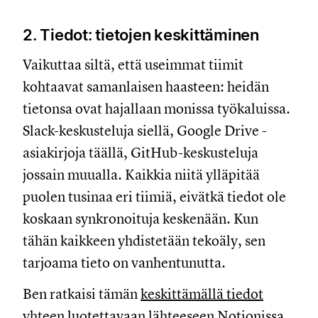
2. Tiedot: tietojen keskittäminen
Vaikuttaa siltä, että useimmat tiimit
kohtaavat samanlaisen haasteen: heidän
tietonsa ovat hajallaan monissa työkaluissa.
Slack-keskusteluja siellä, Google Drive -
asiakirjoja täällä, GitHub-keskusteluja
jossain muualla. Kaikkia niitä ylläpitää
puolen tusinaa eri tiimiä, eivätkä tiedot ole
koskaan synkronoituja keskenään. Kun
tähän kaikkeen yhdistetään tekoäly, sen
tarjoama tieto on vanhentunutta.
Ben ratkaisi tämän
keskittämällä tiedot
yhteen luotettavaan lähteeseen
Notionissa