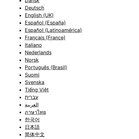
Dansk
Deutsch
English (UK)
Español (España)
Español (Latinoamérica)
Français (France)
Italiano
Nederlands
Norsk
Português (Brasil)
Suomi
Svenska
Tiếng Việt
עברית
العربية
ภาษาไทย
한국어
日本語
简体中文