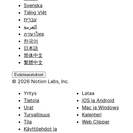
Svenska
Tiếng Việt
עברית
العربية
ภาษาไทย
한국어
日本語
简体中文
繁體中文
Evästeasetukset
© 2026 Notion Labs, Inc.
Yritys
Lataa
Tietoja
iOS ja Android
Urat
Mac ja Windows
Turvallisuus
Kalenteri
Tila
Web Clipper
Käyttöehdot ja