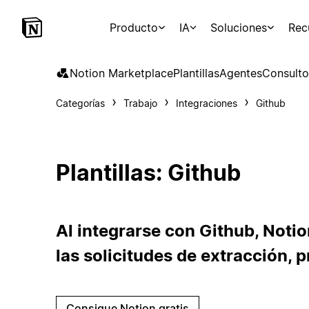
Producto
IA
Soluciones
Rec
Notion Marketplace
Plantillas
Agentes
Consulto
Categorías
Trabajo
Integraciones
Github
Plantillas: Github
Al integrarse con Github, Notio
las solicitudes de extracción, 
Consigue Notion gratis