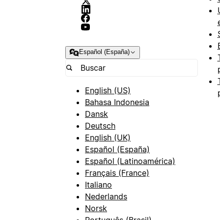
Español (España)
English (US)
Bahasa Indonesia
Dansk
Deutsch
English (UK)
Español (España)
Español (Latinoamérica)
Français (France)
Italiano
Nederlands
Norsk
Português (Brasil)