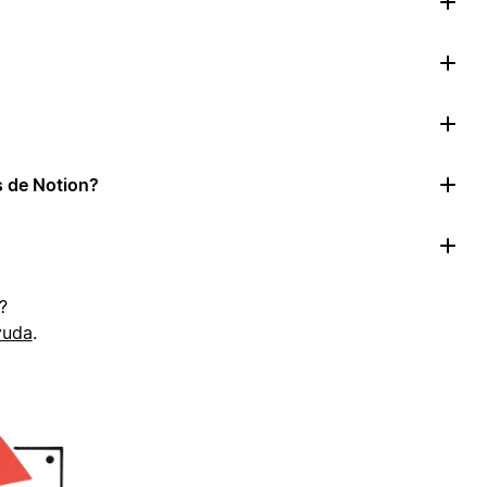
as de Notion?
?
yuda
.