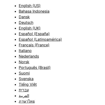
English (US)
Bahasa Indonesia
Dansk
Deutsch
English (UK)
Español (España)
Español (Latinoamérica)
Français (France)
Italiano
Nederlands
Norsk
Português (Brasil)
Suomi
Svenska
Tiếng Việt
עברית
العربية
ภาษาไทย