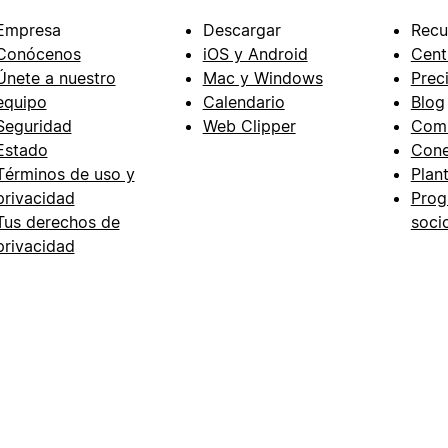
Empresa
Descargar
Recu
Conócenos
iOS y Android
Cent
Únete a nuestro
Mac y Windows
Prec
equipo
Calendario
Blog
Seguridad
Web Clipper
Com
Estado
Cone
Términos de uso y
Plant
privacidad
Prog
Tus derechos de
soci
privacidad