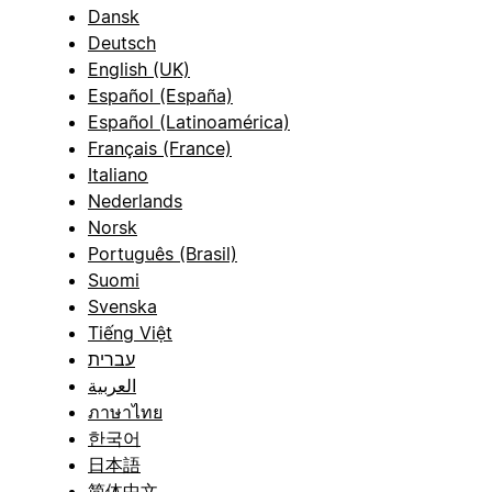
Dansk
Deutsch
English (UK)
Español (España)
Español (Latinoamérica)
Français (France)
Italiano
Nederlands
Norsk
Português (Brasil)
Suomi
Svenska
Tiếng Việt
עברית
العربية
ภาษาไทย
한국어
日本語
简体中文