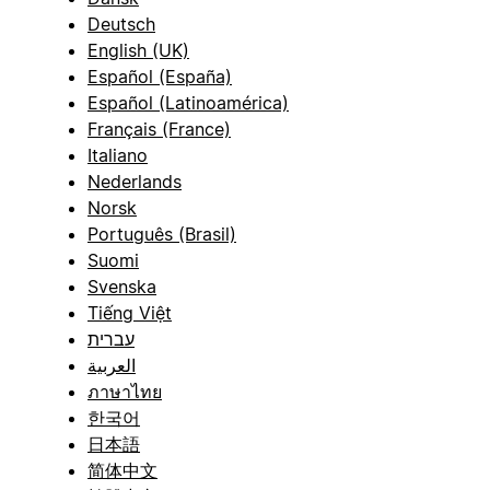
Deutsch
English (UK)
Español (España)
Español (Latinoamérica)
Français (France)
Italiano
Nederlands
Norsk
Português (Brasil)
Suomi
Svenska
Tiếng Việt
עברית
العربية
ภาษาไทย
한국어
日本語
简体中文