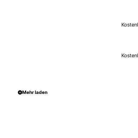
Kosten
Kosten
Mehr laden