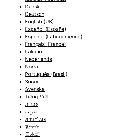
Dansk
Deutsch
English (UK)
Español (España)
Español (Latinoamérica)
Français (France)
Italiano
Nederlands
Norsk
Português (Brasil)
Suomi
Svenska
Tiếng Việt
עברית
العربية
ภาษาไทย
한국어
日本語