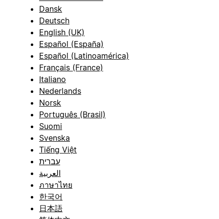
Dansk
Deutsch
English (UK)
Español (España)
Español (Latinoamérica)
Français (France)
Italiano
Nederlands
Norsk
Português (Brasil)
Suomi
Svenska
Tiếng Việt
עברית
العربية
ภาษาไทย
한국어
日本語