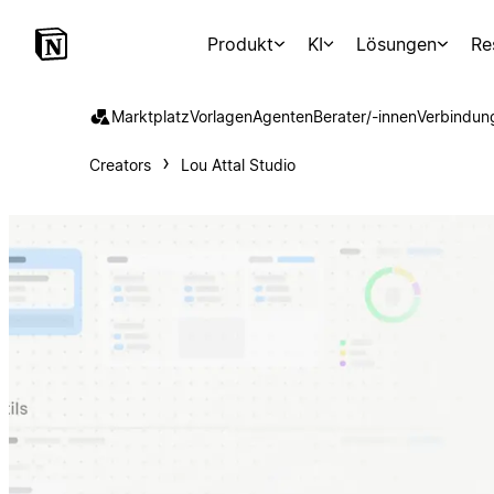
Produkt
KI
Lösungen
Re
Marktplatz
Vorlagen
Agenten
Berater/-innen
Verbindun
Creators
Lou Attal Studio