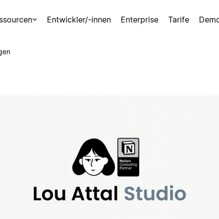
ssourcen
Entwickler/-innen
Enterprise
Tarife
Demo
gen