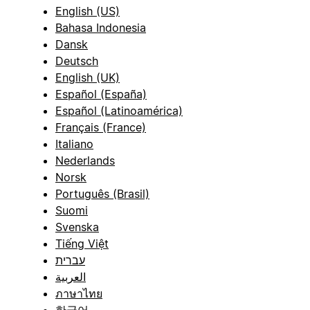
English (US)
Bahasa Indonesia
Dansk
Deutsch
English (UK)
Español (España)
Español (Latinoamérica)
Français (France)
Italiano
Nederlands
Norsk
Português (Brasil)
Suomi
Svenska
Tiếng Việt
עברית
العربية
ภาษาไทย
한국어