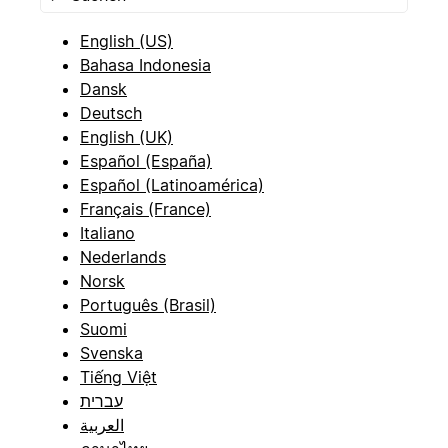
English (US)
Bahasa Indonesia
Dansk
Deutsch
English (UK)
Español (España)
Español (Latinoamérica)
Français (France)
Italiano
Nederlands
Norsk
Português (Brasil)
Suomi
Svenska
Tiếng Việt
עברית
العربية