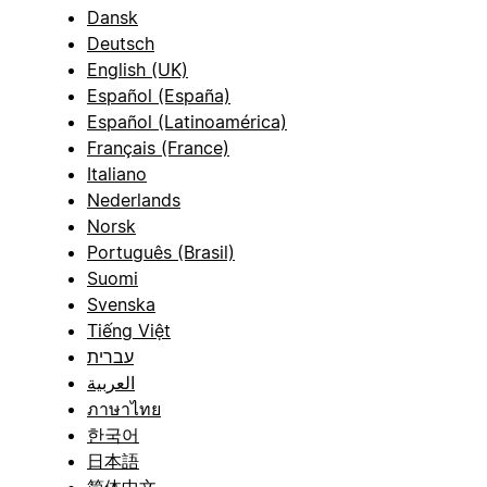
Dansk
Deutsch
English (UK)
Español (España)
Español (Latinoamérica)
Français (France)
Italiano
Nederlands
Norsk
Português (Brasil)
Suomi
Svenska
Tiếng Việt
עברית
العربية
ภาษาไทย
한국어
日本語
简体中文