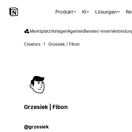
Produkt
KI
Lösungen
Re
Marktplatz
Vorlagen
Agenten
Berater/-innen
Verbindun
Creators
Grzesiek | Fibon
Grzesiek | Fibon
@grzesiek