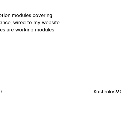
Notion modules covering
ance, wired to my website
tes are working modules
0
Kostenlos
0