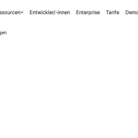
ssourcen
Entwickler/-innen
Enterprise
Tarife
Demo
gen