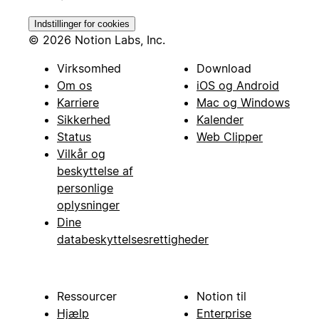
Indstillinger for cookies
© 2026 Notion Labs, Inc.
Virksomhed
Download
Om os
iOS og Android
Karriere
Mac og Windows
Sikkerhed
Kalender
Status
Web Clipper
Vilkår og
beskyttelse af
personlige
oplysninger
Dine
databeskyttelsesrettigheder
Ressourcer
Notion til
Hjælp
Enterprise