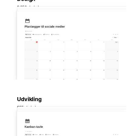
2.658 skabeloner
Udvikling
999 skabeloner