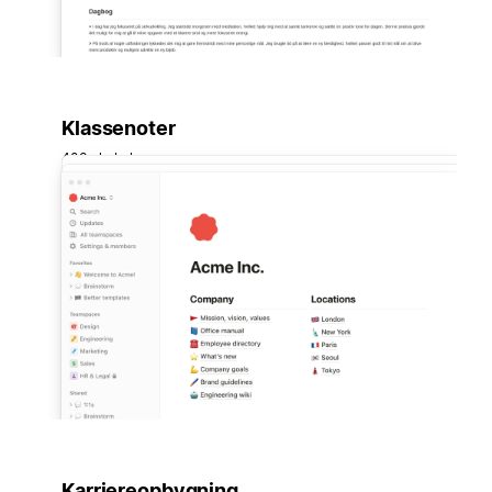
Klassenoter
403 skabeloner
Karriereopbygning