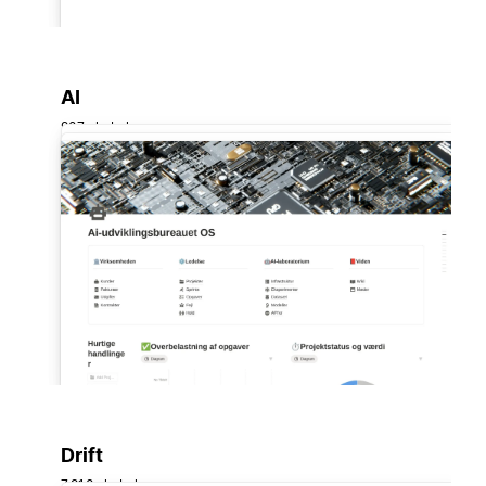
AI
907 skabeloner
Drift
7.910 skabeloner