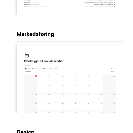
Markedsføring
4.639 skabeloner
Design