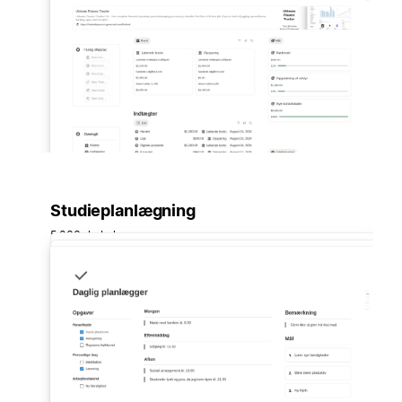
Studieplanlægning
5.066 skabeloner