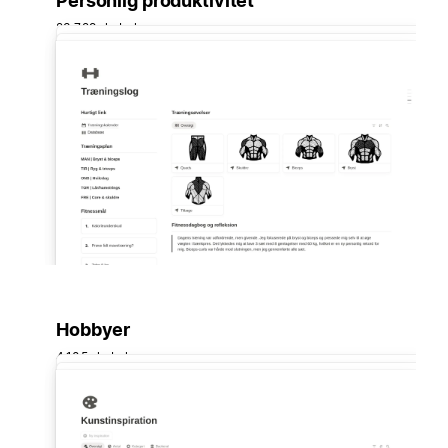
Personlig produktivitet
23.729 skabeloner
Hobbyer
4.105 skabeloner