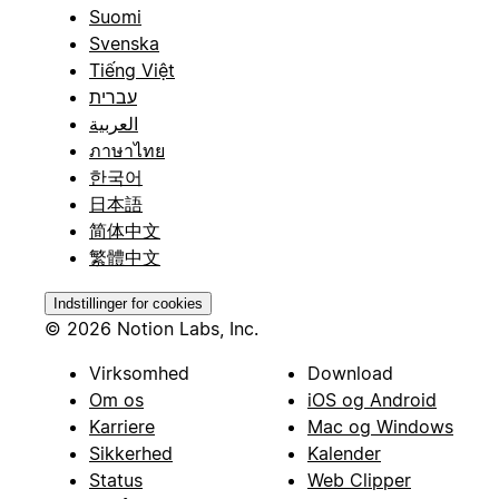
Suomi
Svenska
Tiếng Việt
עברית
العربية
ภาษาไทย
한국어
日本語
简体中文
繁體中文
Indstillinger for cookies
© 2026 Notion Labs, Inc.
Virksomhed
Download
Om os
iOS og Android
Karriere
Mac og Windows
Sikkerhed
Kalender
Status
Web Clipper