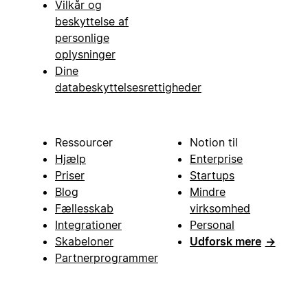
Vilkår og
beskyttelse af
personlige
oplysninger
Dine
databeskyttelsesrettigheder
Ressourcer
Notion til
Hjælp
Enterprise
Priser
Startups
Blog
Mindre
Fællesskab
virksomhed
Integrationer
Personal
Skabeloner
Udforsk mere
→
Partnerprogrammer