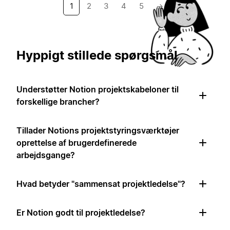
1
2
3
4
5
→
Hyppigt stillede spørgsmål
Understøtter Notion projektskabeloner til
forskellige brancher?
Tillader Notions projektstyringsværktøjer
oprettelse af brugerdefinerede
arbejdsgange?
Hvad betyder "sammensat projektledelse"?
Er Notion godt til projektledelse?