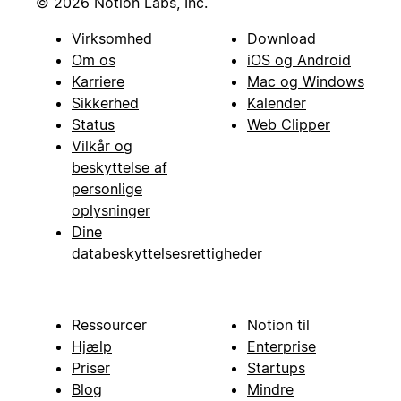
© 2026 Notion Labs, Inc.
Virksomhed
Download
Om os
iOS og Android
Karriere
Mac og Windows
Sikkerhed
Kalender
Status
Web Clipper
Vilkår og
beskyttelse af
personlige
oplysninger
Dine
databeskyttelsesrettigheder
Ressourcer
Notion til
Hjælp
Enterprise
Priser
Startups
Blog
Mindre