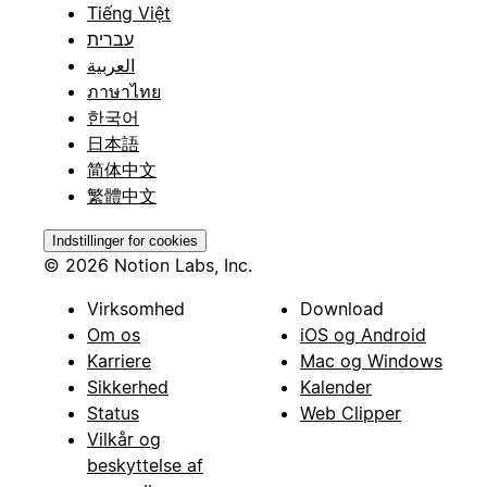
Tiếng Việt
עברית
العربية
ภาษาไทย
한국어
日本語
简体中文
繁體中文
Indstillinger for cookies
© 2026 Notion Labs, Inc.
Virksomhed
Download
Om os
iOS og Android
Karriere
Mac og Windows
Sikkerhed
Kalender
Status
Web Clipper
Vilkår og
beskyttelse af