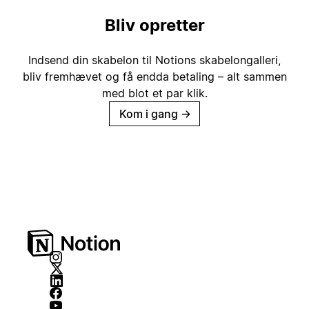
Bliv opretter
Indsend din skabelon til Notions skabelongalleri,
bliv fremhævet og få endda betaling – alt sammen
med blot et par klik.
Kom i gang
→