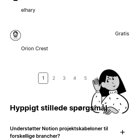
elhary
Gratis
Orion Crest
1
2
3
4
5
→
Hyppigt stillede spørgsmål
Understøtter Notion projektskabeloner til
forskellige brancher?